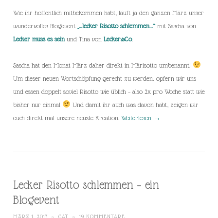
Wie ihr hoffentlich mitbekommen habt, läuft ja den ganzen März unser
wundervolles Blogevent
„…lecker Risotto schlemmen…“
mit Sascha von
Lecker muss es sein
und Tina von
Lecker&Co
.
Sascha hat den Monat März daher direkt in Märisotto umbenannt!
Um dieser neuen Wortschöpfung gerecht zu werden, opfern wir uns
und essen doppelt soviel Risotto wie üblich – also 2x pro Woche statt wie
bisher nur einmal
Und damit ihr auch was davon habt, zeigen wir
euch direkt mal unsere neuste Kreation.
Weiterlesen
→
Lecker Risotto schlemmen – ein
Blogevent
MÄRZ 1, 2017
~
CAT
~
19 KOMMENTARE