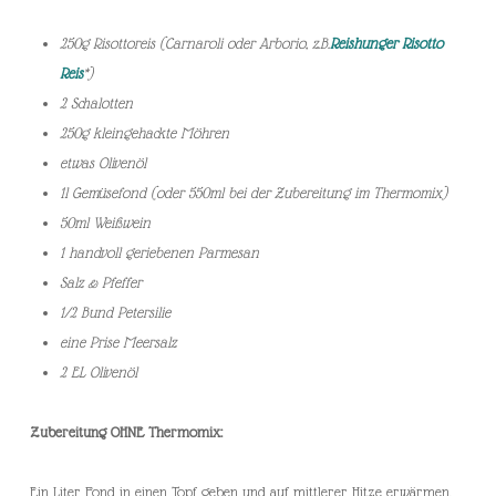
250g Risottoreis (Carnaroli oder Arborio, z.B.
Reishunger Risotto
Reis
*)
2 Schalotten
250g kleingehackte Möhren
etwas Olivenöl
1l Gemüsefond (oder 550ml bei der Zubereitung im Thermomix)
50ml Weißwein
1 handvoll geriebenen Parmesan
Salz & Pfeffer
1/2 Bund Petersilie
eine Prise Meersalz
2 EL Olivenöl
Zubereitung OHNE Thermomix:
Ein Liter Fond in einen Topf geben und auf mittlerer Hitze erwärmen.