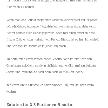
für Risotto und so war es längst überfällig auch mal eine Variante mit
Möhrchen zu kochen….
Wenn man das Grundrezept eines Risottos verinnerlicht hat, ergeben
sich schlichtweg tausende Möglichkeiten wie man es abwandeln kann.
Nehmt einfach euer Lieblingsgemüse, oder mal einen anderen Käse,
frische Kräuter oder vielleicht ein Pesto…. Risotto ist so herrlich einfach
und variabel. Ich könnte es ja jeden Tag essen!
Ich hoffe mit diesem farbenfrohen Risotto kann ich nicht nur den
Osterhasen anlocken, sondern vielleicht auch endlich mal ein bißchen
Sonne und Frühling. Es wird doch wirklich mal Zeit, oder?
In diesem Sinne wünsche ich einen schönen Tag und viel Spaß beim
Kochen!
Zutaten für 2-3 Portionen Risotto: