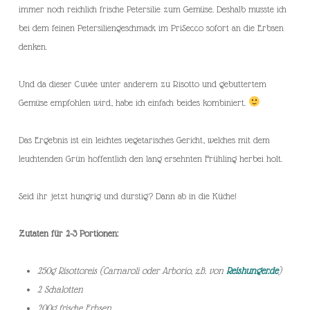
immer noch reichlich frische Petersilie zum Gemüse. Deshalb musste ich
bei dem feinen Petersiliengeschmack im PriSecco sofort an die Erbsen
denken.
Und da dieser Cuvée unter anderem zu Risotto und gebuttertem
Gemüse empfohlen wird, habe ich einfach beides kombiniert.
Das Ergebnis ist ein leichtes vegetarisches Gericht, welches mit dem
leuchtenden Grün hoffentlich den lang ersehnten Frühling herbei holt.
Seid ihr jetzt hungrig und durstig? Dann ab in die Küche!
Zutaten für 2-3 Portionen:
250g Risottoreis (Carnaroli oder Arborio, z.B. von
Reishunger.de
)
2 Schalotten
200g frische Erbsen