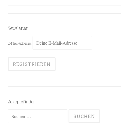
Beiträge-
Navigation
Newsletter
E-Mail-Adresse:
Rezeptefinder
Suchen
nach: