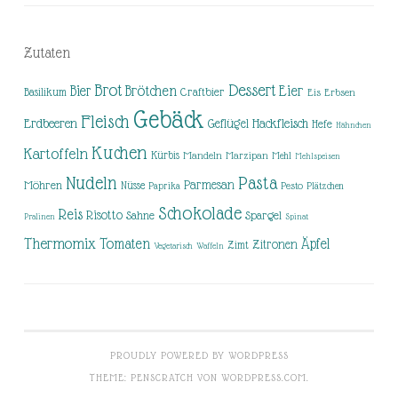
Zutaten
Brot
Dessert
Brötchen
Eier
Bier
Basilikum
Craftbier
Eis
Erbsen
Gebäck
Fleisch
Erdbeeren
Hackfleisch
Geflügel
Hefe
Hähnchen
Kuchen
Kartoffeln
Kürbis
Mandeln
Marzipan
Mehl
Mehlspeisen
Nudeln
Pasta
Parmesan
Möhren
Nüsse
Pesto
Paprika
Plätzchen
Schokolade
Reis
Risotto
Sahne
Spargel
Pralinen
Spinat
Thermomix
Tomaten
Äpfel
Zitronen
Zimt
Vegetarisch
Waffeln
PROUDLY POWERED BY WORDPRESS
THEME: PENSCRATCH VON
WORDPRESS.COM
.