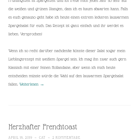
Frühlingszeit ist Spargelzeit und ich freue mich jedes Jahr so sehr auf
die weißen und grünen Stangen, dass ich es kaum abwarten kann. Falls
es euch genauso geht habe ich heute einen extrem leckeren lauwarmen
Spargelsalat für euch. Das Rezept ist ganz einfach und ihr werdet es
lieben. Versprochen!
Wenn ich so recht darüber nachdenke könnte dieser Salat sogar mein
Lieblingsrezept mit weißem Spargel sein. Ich mag ihn zwar auch gern
klassisch mit einer feinen Hollandaise, aber wenn ich mich heute
entscheiden müsste würde die Wahl auf den lauwarmen Spargelsalat
fallen.
Weiterlesen
→
Herzhafter Frenchtoast
APRIL 16, 2019
~
CAT
~
2 KOMMENTARE