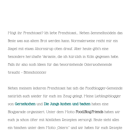
Mögt ihr Frenchtoast? Ich liebe Frenchtoast… Neben Semmelknödeln das
Beste was aus altem Brot werden kann. Normalerweise reicht mir ein
Stapel mit etwas Ahornsirup oben drauf. Aber heute gibt’s eine
besondere herzhafte Variante, die ich kürzlich in Köln gegessen habe.
Falls ihr also noch Ideen für das bevorstehende Osterwochenende
braucht – Bitteschöööön!
Neben meinem leckeren Frenchtoast hat sich die Foodblogger-Gemeinde
natürlich auch wieder für euch ins Zeug gelegt. Meine Lieblingsblogger
von
Gernekochen
und
Die Jungs kochen und backen
haben eine
Blogparade organisiert. Unter dem Motto
Food.Blog.Friends
haben wir
euch ja schon öfter mit köstlichen Rezepten versorgt. Heute steht alles
ein bisschen unter dem Motto „Ostern“ und wir haben für euch Rezepte