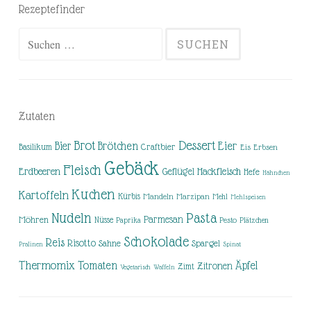
Rezeptefinder
Suchen
nach:
Zutaten
Brot
Dessert
Brötchen
Eier
Bier
Basilikum
Craftbier
Eis
Erbsen
Gebäck
Fleisch
Erdbeeren
Hackfleisch
Geflügel
Hefe
Hähnchen
Kuchen
Kartoffeln
Kürbis
Mandeln
Marzipan
Mehl
Mehlspeisen
Nudeln
Pasta
Parmesan
Möhren
Nüsse
Pesto
Paprika
Plätzchen
Schokolade
Reis
Risotto
Sahne
Spargel
Pralinen
Spinat
Thermomix
Tomaten
Äpfel
Zitronen
Zimt
Vegetarisch
Waffeln