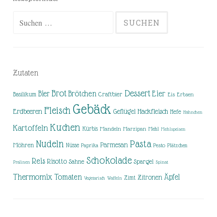
Suchen
nach:
Zutaten
Brot
Dessert
Brötchen
Eier
Bier
Basilikum
Craftbier
Eis
Erbsen
Gebäck
Fleisch
Erdbeeren
Hackfleisch
Geflügel
Hefe
Hähnchen
Kuchen
Kartoffeln
Kürbis
Mandeln
Marzipan
Mehl
Mehlspeisen
Nudeln
Pasta
Parmesan
Möhren
Nüsse
Pesto
Paprika
Plätzchen
Schokolade
Reis
Risotto
Sahne
Spargel
Pralinen
Spinat
Thermomix
Tomaten
Äpfel
Zitronen
Zimt
Vegetarisch
Waffeln