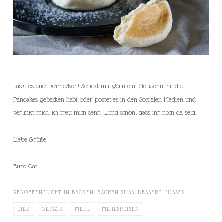
Lasst es euch schmecken! Schickt mir gern ein Bild wenn ihr die
Pancakes gebacken habt oder postet es in den Sozialen Medien und
verlinkt mich. Ich freu mich sehr! ….und schön, dass ihr noch da seid!
Liebe Grüße
Eure Cat
VERÖFFENTLICHT IN
BACKEN
,
BACKEN SÜSS
,
DESSERT
,
SÜSSES
EIER
GEBÄCK
MEHL
MEHLSPEISEN