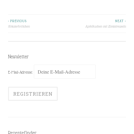
< PREVIOUS
NEXT >
Beitragsnavigation
Kräuterbrötchen
Apfelkuchen mit Zimtstreuseln
Newsletter
E-Mail-Adresse:
Rezeptefinder