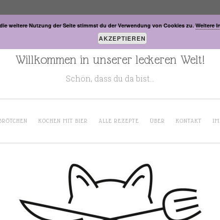
die weitere Nutzung der Seite stimmst du der Verwendung von Cookies zu.
Weitere I
AKZEPTIEREN
Willkommen in unserer leckeren Welt!
Schön, dass du da bist…
BRÖTCHEN
KOCHEN MIT BIER
ALLE REZEPTE
ÜBER
KONTAKT
IM