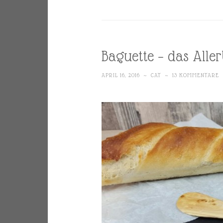
Baguette – das Alle
APRIL 16, 2016
~
CAT
~
13 KOMMENTARE