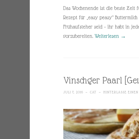
Das Wochenende ist die beste Zeit f
Rezept für „easy peasy“ Buttermilch
Frühaufsteher seid – ihr habt in je
vorzubereiten.
Weiterlesen
→
Vinschger Paarl [G
JULI 7, 2016
~
CAT
~
HINTERLASSE EINE