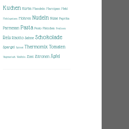
Kuchen
Kürbis
Mandeln
Marzipan
Mehl
Nudeln
Möhren
Nüsse
Paprika
Mehlspeisen
Pasta
Parmesan
Pesto
Plätzchen
Pralinen
Schokolade
Reis
Risotto
Sahne
Thermomix
Tomaten
Spargel
Spinat
Äpfel
Zitronen
Zimt
Vegetarisch
Waffeln