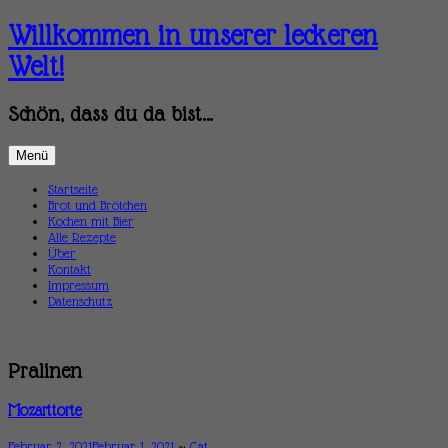
Zum
Willkommen in unserer leckeren
Inhalt
springen
Welt!
Schön, dass du da bist…
Menü
Startseite
Brot und Brötchen
Kochen mit Bier
Alle Rezepte
Über
Kontakt
Impressum
Datenschutz
Pralinen
Mozarttorte
Februar 2, 2021
Februar 1, 2021
~
Cat