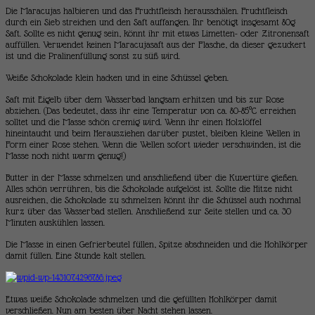
Die Maracujas halbieren und das Fruchtfleisch herausschälen. Fruchtfleisch
durch ein Sieb streichen und den Saft auffangen. Ihr benötigt insgesamt 80g
Saft. Sollte es nicht genug sein, könnt ihr mit etwas Limetten- oder Zitronensaft
auffüllen. Verwendet keinen Maracujasaft aus der Flasche, da dieser gezuckert
ist und die Pralinenfüllung sonst zu süß wird.
Weiße Schokolade klein hacken und in eine Schüssel geben.
Saft mit Eigelb über dem Wasserbad langsam erhitzen und bis zur Rose
abziehen. (Das bedeutet, dass ihr eine Temperatur von ca. 80-85°C erreichen
solltet und die Masse schön cremig wird. Wenn ihr einen Holzlöffel
hineintaucht und beim Herausziehen darüber pustet, bleiben kleine Wellen in
Form einer Rose stehen. Wenn die Wellen sofort wieder verschwinden, ist die
Masse noch nicht warm genug!)
Butter in der Masse schmelzen und anschließend über die Kuvertüre gießen.
Alles schön verrühren, bis die Schokolade aufgelöst ist. Sollte die Hitze nicht
ausreichen, die Schokolade zu schmelzen könnt ihr die Schüssel auch nochmal
kurz über das Wasserbad stellen. Anschließend zur Seite stellen und ca. 30
Minuten auskühlen lassen.
Die Masse in einen Gefrierbeutel füllen, Spitze abschneiden und die Hohlkörper
damit füllen. Eine Stunde kalt stellen.
Etwas weiße Schokolade schmelzen und die gefüllten Hohlkörper damit
verschließen. Nun am besten über Nacht stehen lassen.