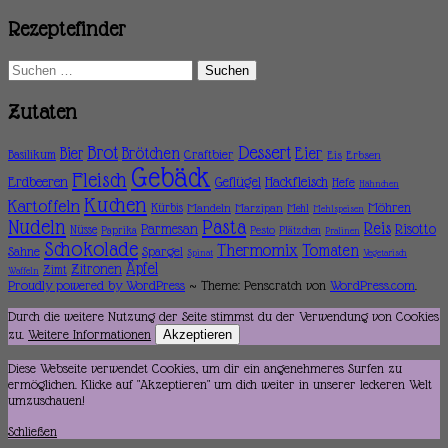
Rezeptefinder
Suchen
nach:
Zutaten
Brot
Dessert
Brötchen
Eier
Bier
Basilikum
Craftbier
Eis
Erbsen
Gebäck
Fleisch
Erdbeeren
Hackfleisch
Geflügel
Hefe
Hähnchen
Kuchen
Kartoffeln
Möhren
Kürbis
Mandeln
Marzipan
Mehl
Mehlspeisen
Nudeln
Pasta
Reis
Parmesan
Risotto
Nüsse
Pesto
Paprika
Plätzchen
Pralinen
Schokolade
Thermomix
Tomaten
Sahne
Spargel
Spinat
Vegetarisch
Äpfel
Zitronen
Zimt
Waffeln
Proudly powered by WordPress
~
Theme: Penscratch von
WordPress.com
.
Durch die weitere Nutzung der Seite stimmst du der Verwendung von Cookies
zu.
Weitere Informationen
Akzeptieren
Diese Webseite verwendet Cookies, um dir ein angenehmeres Surfen zu
ermöglichen. Klicke auf "Akzeptieren" um dich weiter in unserer leckeren Welt
umzuschauen!
Schließen