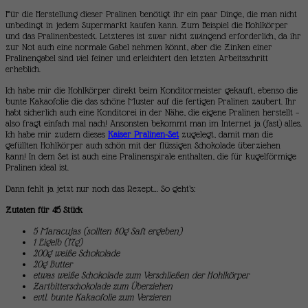
Für die Herstellung dieser Pralinen benötigt ihr ein paar Dinge, die man nicht
unbedingt in jedem Supermarkt kaufen kann. Zum Beispiel die Hohlkörper
und das Pralinenbesteck. Letzteres ist zwar nicht zwingend erforderlich, da ihr
zur Not auch eine normale Gabel nehmen könnt, aber die Zinken einer
Pralinengabel sind viel feiner und erleichtert den letzten Arbeitsschritt
erheblich.
Ich habe mir die Hohlkörper direkt beim Konditormeister gekauft, ebenso die
bunte Kakaofolie die das schöne Muster auf die fertigen Pralinen zaubert. Ihr
habt sicherlich auch eine Konditorei in der Nähe, die eigene Pralinen herstellt –
also fragt einfach mal nach! Ansonsten bekommt man im Internet ja (fast) alles.
Ich habe mir zudem dieses
Kaiser Pralinen-Set
zugelegt, damit man die
gefüllten Hohlkörper auch schön mit der flüssigen Schokolade überziehen
kann! In dem Set ist auch eine Pralinenspirale enthalten, die für kugelförmige
Pralinen ideal ist.
Dann fehlt ja jetzt nur noch das Rezept… So geht’s:
Zutaten für 45 Stück
5 Maracujas (sollten 80g Saft ergeben)
1 Eigelb (17g)
200g weiße Schokolade
20g Butter
etwas weiße Schokolade zum Verschließen der Hohlkörper
Zartbitterschokolade zum Überziehen
evtl. bunte Kakaofolie zum Verzieren