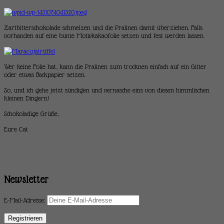
Zartbitterschokolade schmelzen und die Pralinen damit überziehen. Falls
vorhanden auf eine bunte Motivkakaofolie setzen und fest werden lassen.
Wer keine Folie hat, kann die Pralinen zum trocknen einfach auf ein Gitter
oder etwas Backpapier setzen.
So, und ich gehe jetzt sündigen und vernasche eins von diesen himmlischen
kleinen Dingern!
Schokoladige Grüße,
Eure Cat
Newsletter
E-Mail-Adresse: