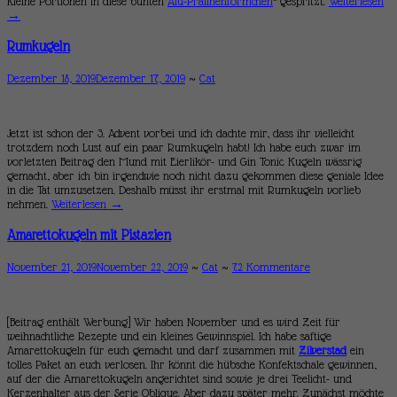
kleine Portionen in diese bunten
Alu-Pralinenförmchen
* gespritzt.
Weiterlesen
→
Rumkugeln
Dezember 18, 2019
Dezember 17, 2019
~
Cat
Jetzt ist schon der 3. Advent vorbei und ich dachte mir, dass ihr vielleicht
trotzdem noch Lust auf ein paar Rumkugeln habt! Ich habe euch zwar im
vorletzten Beitrag den Mund mit Eierlikör- und Gin Tonic Kugeln wässrig
gemacht, aber ich bin irgendwie noch nicht dazu gekommen diese geniale Idee
in die Tat umzusetzen. Deshalb müsst ihr erstmal mit Rumkugeln vorlieb
nehmen.
Weiterlesen
→
Amarettokugeln mit Pistazien
November 21, 2019
November 22, 2019
~
Cat
~
72 Kommentare
[Beitrag enthält Werbung] Wir haben November und es wird Zeit für
weihnachtliche Rezepte und ein kleines Gewinnspiel. Ich habe saftige
Amarettokugeln für euch gemacht und darf zusammen mit
Zilverstad
ein
tolles Paket an euch verlosen. Ihr könnt die hübsche Konfektschale gewinnen,
auf der die Amarettokugeln angerichtet sind sowie je drei Teelicht- und
Kerzenhalter aus der Serie Oblique. Aber dazu später mehr. Zunächst möchte