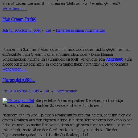
ich mal wissen wie weit ihr mit euren Weihnachtsvorbereitungen seid?
Weiterlesen
→
Irish Cream Trüffel
Juli 13, 2017
Juli 12, 2017
~
Cat
~
Hinterlasse einen Kommentar
Pralinen im Sommer? Aber sicher! Ihr habt doch sicher nichts gegen herrlich
eisgekühlte Irish Cream Trüffel einzuwenden, oder? Diese kleinen
Schokohappen möchte ich (zumindest virtuell) Veronique von
Keksstaub
zum
Bloggeburtstag schenken! In diesem Sinne: Happy Birthday liebe Veronique!
Weiterlesen
→
Maracujatrüffel….
Mai 9, 2015
Mai 9, 2015
~
Cat
~
1 Kommentar
…die perfekte Sommerpraline! Die säuerlich-fruchtige
Maracujafüllung in dunkler Schokolade ist eine Sünde wert.
Nachdem wir im April ja einen Pralinenkurs besucht hatten, seht ihr hier die
ersten Pralinen aus der eigenen Küche. Mit dem Temperieren der Schokolade
habe ich noch so meine Probleme, denn sie glänzen nicht so schön wie ich es
mir erhofft hatte. Aber der Geschmack überzeugt und da sie für den
Eigenverzehr gedacht sind, ist die Optik akzeptabel.