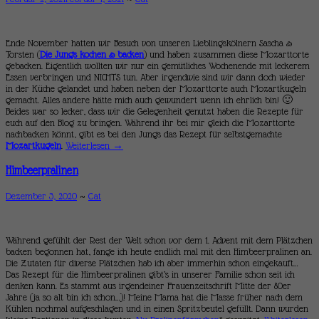
Ende November hatten wir Besuch von unseren Lieblingskölnern Sascha &
Torsten (
Die Jungs kochen & backen
) und haben zusammen diese Mozarttorte
gebacken. Eigentlich wollten wir nur ein gemütliches Wochenende mit leckerem
Essen verbringen und NICHTS tun. Aber irgendwie sind wir dann doch wieder
in der Küche gelandet und haben neben der Mozarttorte auch Mozartkugeln
gemacht. Alles andere hätte mich auch gewundert wenn ich ehrlich bin! 🙂
Beides war so lecker, dass wir die Gelegenheit genutzt haben die Rezepte für
euch auf den Blog zu bringen. Während ihr bei mir gleich die Mozarttorte
nachbacken könnt, gibt es bei den Jungs das Rezept für selbstgemachte
Mozartkugeln
.
Weiterlesen
→
Himbeerpralinen
Dezember 3, 2020
~
Cat
Während gefühlt der Rest der Welt schon vor dem 1. Advent mit dem Plätzchen
backen begonnen hat, fange ich heute endlich mal mit den Himbeerpralinen an.
Die Zutaten für diverse Plätzchen hab ich aber immerhin schon eingekauft…
Das Rezept für die Himbeerpralinen gibt’s in unserer Familie schon seit ich
denken kann. Es stammt aus irgendeiner Frauenzeitschrift Mitte der 80er
Jahre (ja so alt bin ich schon…)! Meine Mama hat die Masse früher nach dem
Kühlen nochmal aufgeschlagen und in einen Spritzbeutel gefüllt. Dann wurden