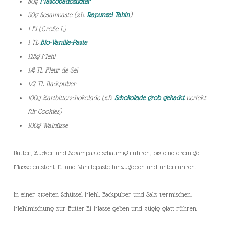
80g
Mascobadozucker
50g Sesampaste (z.b.
Rapunzel Tahin
)
1 Ei (Größe L)
1 TL
Bio-Vanille-Paste
125g Mehl
1/4 TL Fleur de Sel
1/2 TL Backpulver
100g Zartbitterschokolade (z.B.
Schokolade grob gehackt
perfekt
für Cookies)
100g Walnüsse
Butter, Zucker und Sesampaste schaumig rühren, bis eine cremige
Masse entsteht. Ei und Vanillepaste hinzugeben und unterrühren.
In einer zweiten Schüssel Mehl, Backpulver und Salz vermischen.
Mehlmischung zur Butter-Ei-Masse geben und zügig glatt rühren.