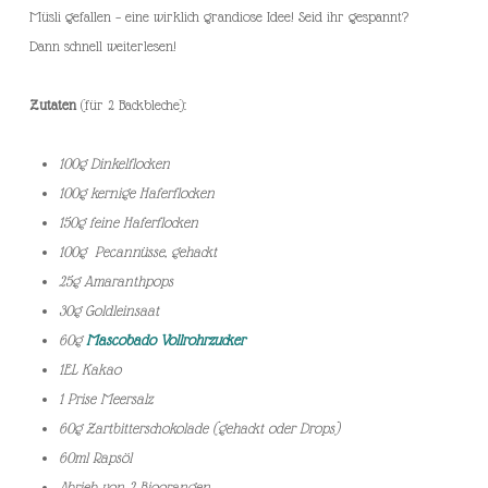
Müsli gefallen – eine wirklich grandiose Idee! Seid ihr gespannt?
Dann schnell weiterlesen!
Zutaten
(für 2 Backbleche):
100g Dinkelflocken
100g kernige Haferflocken
150g feine Haferflocken
100g Pecannüsse, gehackt
2
5g Amaranthpops
30g Goldleinsaat
60g
Mascobado Vollrohrzucker
1EL Kakao
1 Prise Meersalz
60g Zartbitterschokolade (gehackt oder Drops)
60ml Rapsöl
Abrieb von 2 Bioorangen