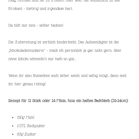
mag. Oftmals sind sie zu trocken, oder aber die Nussschicht ist wie
Krokant – klebrig und irgendwie hart.
Da hilft nur eins – selber backen!
Die Zubereitung ist wirklich kinderleicht. Das Aufwendigste ist die
„Schokoladentunkerei“ – mach ich persönlich ja gar nicht gern. Aber
ohne Schoki schmeckt’s nur halb so gut…
Wenn ihr also Nussecken auch lieber weich und saftig mögt, dann seid
ihr hier genau richtig!
Rezept für 12 Stück oder 24 Minis, bzw. ein halbes Backblech (32×24cm):
150g Mehl
1/2TL Backpulver
65g Zucker