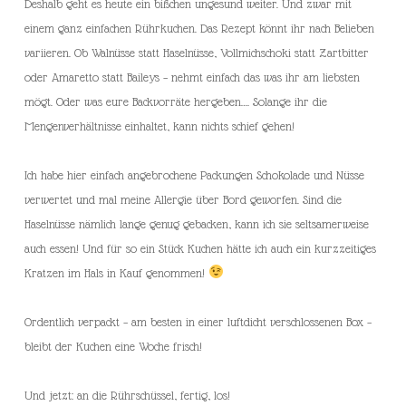
Deshalb geht es heute ein bißchen ungesund weiter. Und zwar mit
einem ganz einfachen Rührkuchen. Das Rezept könnt ihr nach Belieben
variieren. Ob Walnüsse statt Haselnüsse, Vollmichschoki statt Zartbitter
oder Amaretto statt Baileys – nehmt einfach das was ihr am liebsten
mögt. Oder was eure Backvorräte hergeben…. Solange ihr die
Mengenverhältnisse einhaltet, kann nichts schief gehen!
Ich habe hier einfach angebrochene Packungen Schokolade und Nüsse
verwertet und mal meine Allergie über Bord geworfen. Sind die
Haselnüsse nämlich lange genug gebacken, kann ich sie seltsamerweise
auch essen! Und für so ein Stück Kuchen hätte ich auch ein kurzzeitiges
Kratzen im Hals in Kauf genommen!
Ordentlich verpackt – am besten in einer luftdicht verschlossenen Box –
bleibt der Kuchen eine Woche frisch!
Und jetzt: an die Rührschüssel, fertig, los!