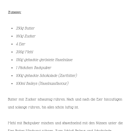
Zutaten:
250g Butter
160g Zucker
4 Eier
200g Mehl
150g gehackte geröstete Haselnüsse
1 Päckchen Backpulver
100g gehackte Schokolade (Zartbitter)
100ml Baileys (Haselnussflavour)
Butter mit Zucker schaumig rühren. Nach und nach die Eier hinzufügen
und solange rühren, bis alles schön luftig ist.
Mehl mit Backpulver mischen und abwechselnd mit den Nüssen unter die
Eier-Butter-Mischung rühren. Zum Schluß Baileys und Schokolade