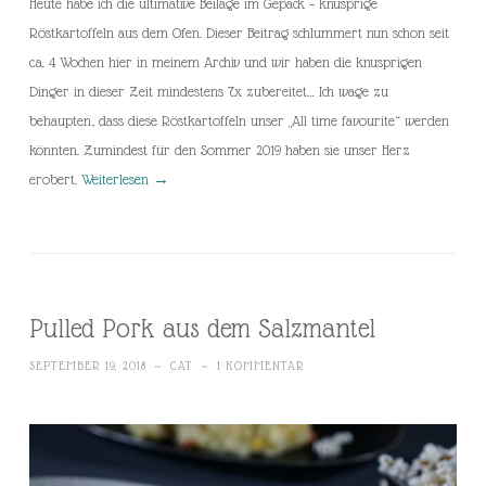
Heute habe ich die ultimative Beilage im Gepäck – knusprige
Röstkartoffeln aus dem Ofen. Dieser Beitrag schlummert nun schon seit
ca. 4 Wochen hier in meinem Archiv und wir haben die knusprigen
Dinger in dieser Zeit mindestens 7x zubereitet… Ich wage zu
behaupten, dass diese Röstkartoffeln unser „All time favourite“ werden
könnten. Zumindest für den Sommer 2019 haben sie unser Herz
erobert.
Weiterlesen
→
Pulled Pork aus dem Salzmantel
SEPTEMBER 19, 2018
~
CAT
~
1 KOMMENTAR