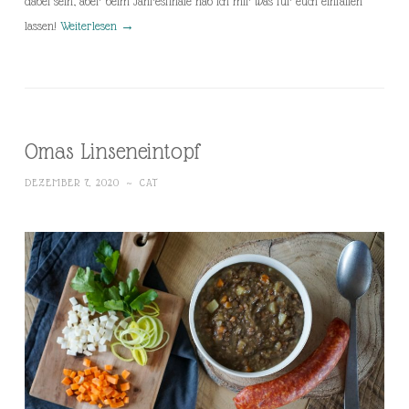
dabei sein, aber beim Jahresfinale hab ich mir was für euch einfallen
lassen!
Weiterlesen
→
Omas Linseneintopf
DEZEMBER 7, 2020
~
CAT