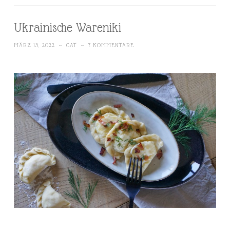
Ukrainische Wareniki
MÄRZ 13, 2022
~
CAT
~
7 KOMMENTARE