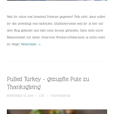
Habt ihr schon mal Smashed Potatoes gegessen? Falls nicht, dann solltet
ihr das unbedingt mal nachholen. Glücklicherweise seid ihr ja hier auf
dem Blog gelandet und habt mein Rezept gefunden. Dann steht eurer
Bekanntschaft mit dieser fettarmen Bratkartoffelvariante ja nichts mehr
im Wege!
Weiterlesen
→
Pulled Turkey – gezupfte Pute zu
Thanksgiving
NOVEMBER 15, 2019
~
CAT
~
1 KOMMENTAR