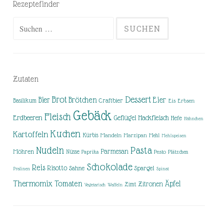
Rezeptefinder
Suchen
nach:
Zutaten
Brot
Dessert
Brötchen
Eier
Bier
Basilikum
Craftbier
Eis
Erbsen
Gebäck
Fleisch
Erdbeeren
Hackfleisch
Geflügel
Hefe
Hähnchen
Kuchen
Kartoffeln
Kürbis
Mandeln
Marzipan
Mehl
Mehlspeisen
Nudeln
Pasta
Parmesan
Möhren
Nüsse
Pesto
Paprika
Plätzchen
Schokolade
Reis
Risotto
Sahne
Spargel
Pralinen
Spinat
Thermomix
Tomaten
Äpfel
Zitronen
Zimt
Vegetarisch
Waffeln