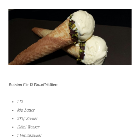
Zutaten für 12 Eiswaffeltüten:
1 Ei
85g Butter
100g Zucker
125ml Wasser
1 Vanillezucker