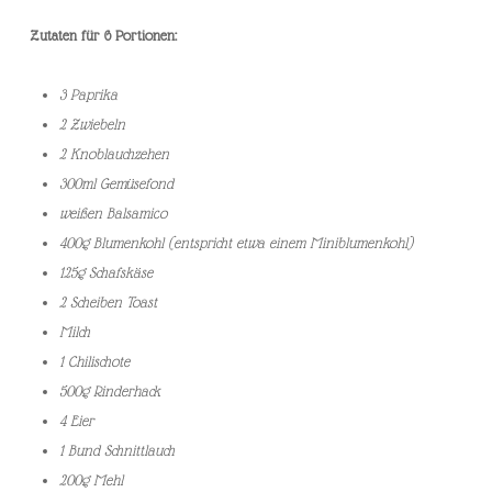
Zutaten für 6 Portionen:
3 Paprika
2 Zwiebeln
2 Knoblauchzehen
300ml Gemüsefond
weißen Balsamico
400g Blumenkohl (entspricht etwa einem Miniblumenkohl)
125g Schafskäse
2 Scheiben Toast
Milch
1 Chilischote
500g Rinderhack
4 Eier
1 Bund Schnittlauch
200g Mehl