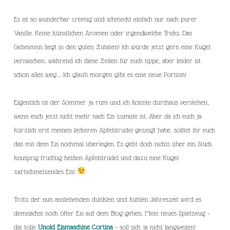
Es ist so wunderbar cremig und schmeckt einfach nur nach purer
Vanille. Keine künstlichen Aromen oder irgendwelche Tricks. Das
Geheimnis liegt in den guten Zutaten! Ich würde jetzt gern eine Kugel
vernaschen, während ich diese Zeilen für euch tippe, aber leider ist
schon alles weg…. Ich glaub morgen gibt es eine neue Portion!
Eigentlich ist der Sommer ja rum und ich könnte durchaus verstehen,
wenn euch jetzt nicht mehr nach Eis zumute ist. Aber da ich euch ja
kürzlich erst meinen leckeren Apfelstrudel gezeigt habe, solltet ihr euch
das mit dem Eis nochmal überlegen. Es geht doch nichts über ein Stück
knusprig fruchtig heißen Apfelstrudel und dazu eine Kugel
zartschmelzendes Eis!
Trotz der nun anstehenden dunklen und kühlen Jahreszeit wird es
demnächst noch öfter Eis auf dem Blog geben. Mein neues Spielzeug –
die tolle
Unold Eismaschine Cortina
– soll sich ja nicht langweilen!