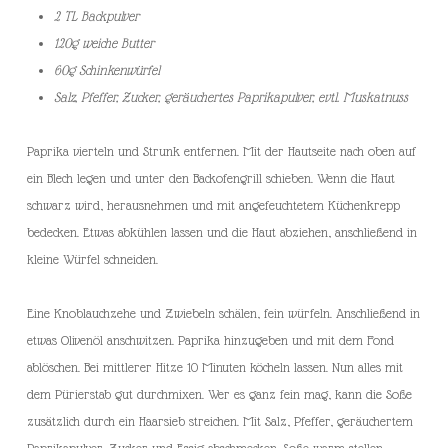
2 TL Backpulver
120g weiche Butter
60g Schinkenwürfel
Salz, Pfeffer, Zucker, geräuchertes Paprikapulver, evtl. Muskatnuss
Paprika vierteln und Strunk entfernen. Mit der Hautseite nach oben auf
ein Blech legen und unter den Backofengrill schieben. Wenn die Haut
schwarz wird, herausnehmen und mit angefeuchtetem Küchenkrepp
bedecken. Etwas abkühlen lassen und die Haut abziehen, anschließend in
kleine Würfel schneiden.
Eine Knoblauchzehe und Zwiebeln schälen, fein würfeln. Anschließend in
etwas Olivenöl anschwitzen. Paprika hinzugeben und mit dem Fond
ablöschen. Bei mittlerer Hitze 10 Minuten köcheln lassen. Nun alles mit
dem Pürierstab gut durchmixen. Wer es ganz fein mag, kann die Soße
zusätzlich durch ein Haarsieb streichen. Mit Salz, Pfeffer, geräuchertem
Paprikapulver, Zucker und Essig abschmecken. Soße warm stellen.