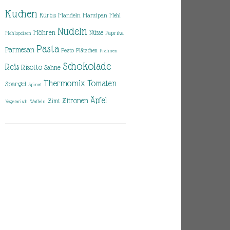
Kuchen
Kürbis
Mandeln
Marzipan
Mehl
Nudeln
Möhren
Nüsse
Paprika
Mehlspeisen
Pasta
Parmesan
Pesto
Plätzchen
Pralinen
Schokolade
Reis
Risotto
Sahne
Thermomix
Tomaten
Spargel
Spinat
Äpfel
Zitronen
Zimt
Vegetarisch
Waffeln