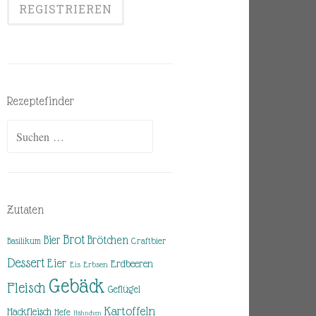
Rezeptefinder
Suchen
nach:
Zutaten
Brot
Brötchen
Bier
Basilikum
Craftbier
Dessert
Eier
Erdbeeren
Eis
Erbsen
Gebäck
Fleisch
Geflügel
Kartoffeln
Hackfleisch
Hefe
Hähnchen