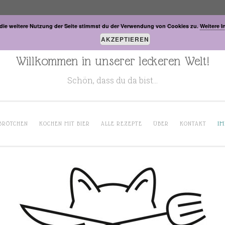
die weitere Nutzung der Seite stimmst du der Verwendung von Cookies zu.
Weitere I
AKZEPTIEREN
Willkommen in unserer leckeren Welt!
Schön, dass du da bist…
BRÖTCHEN
KOCHEN MIT BIER
ALLE REZEPTE
ÜBER
KONTAKT
IM