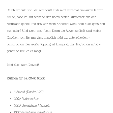
Da ich umhüllt von Plätzchenduft auch nicht nochmal einkaufen fahren
wollte, habe ich kurzerhand den nächstbesten Ausstecher aus der
Schublade geholt und das war mein Knochen! Sieht doch auch ganz nett
aus, oder? Und wenn man beim Essen die Augen schließt sind meine
Knochen von Sternen geschmacklich nicht zu unterscheiden –
versprochen! Das weiße Topping ist knusprig, der Teig schön saftig –
genau so wie ich es mag!
Jetzt aber zum Rezept!
Zutaten für ca. 30-40 Stück:
3 Eiweiß (Größe M/L)
200g Puderzucker
300g gemahlene Mandeln
100g gemahlene Haselnüsse