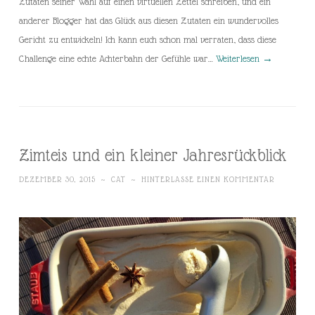
Zutaten seiner Wahl auf einen virtuellen Zettel schreiben, und ein
anderer Blogger hat das Glück aus diesen Zutaten ein wundervolles
Gericht zu entwickeln! Ich kann euch schon mal verraten, dass diese
Challenge eine echte Achterbahn der Gefühle war…
Weiterlesen
→
Zimteis und ein kleiner Jahresrückblick
DEZEMBER 30, 2015
~
CAT
~
HINTERLASSE EINEN KOMMENTAR