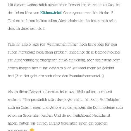
Mit diesem weihnachtlich-winterlichen Dessert bin ich heute zu Gast bei
der lieben Nina von
Küchenwirbel
! Genaugenommen bin ich das 18.
Türchen in ihrem kulinarischen Adventskalender. Ich freue mich sehr,
dass ich dabei sein darf.
Falls ihr also 6 Tage vor Weihnachten immer noch keine Idee für den
süßen Menügang habt, dann probiert unbedingt diese leckere Mousse!
Die Zubereitung ist zugegeben etwas aufwendig, aber spätestens beim
ersten Happen merkt ihr, dass sich aller Aufwand mehr als gelohnt
hat! (Zur Not geht das auch ohne den Baumkuchenmantel….)
Als ich dieses Dessert zubereitet habe, war Weihnachten noch weit
entfernt. Mich persönlich stört das ja gar nicht…. Ich kann Vanillekipferl
auch an Ostern essen und gehöre zu denjenigen, die Dominosteine auch
schon im September kaufen. Und da wir Heiligabend Nachtdienst
haben, hatten wir einfach anfang November schon ein bisschen
Weihnachten!