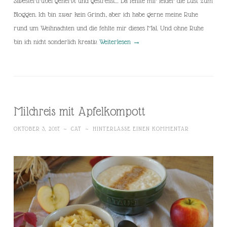
Silvestertrubel genervt und gestresst… Da fehlte mir leider die Lust zum
Bloggen. Ich bin zwar kein Grinch, aber ich habe gerne meine Ruhe
rund um Weihnachten und die fehlte mir dieses Mal. Und ohne Ruhe
bin ich nicht sonderlich kreativ.
Weiterlesen
→
Milchreis mit Apfelkompott
OKTOBER 3, 2017
~
CAT
~
HINTERLASSE EINEN KOMMENTAR