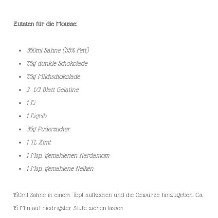
Zutaten für die Mousse:
350ml Sahne (35% Fett)
75g dunkle Schokolade
75g Milchschokolade
2 1/2 Blatt Gelatine
1 Ei
1 Eigelb
35g Puderzucker
1 TL Zimt
1 Msp. gemahlenen Kardamom
1 Msp. gemahlene Nelken
150ml Sahne in einem Topf aufkochen und die Gewürze hinzugeben. Ca.
15 Min auf niedrigster Stufe ziehen lassen.