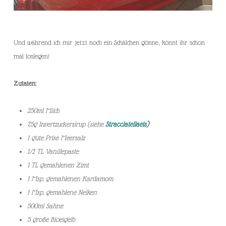
Und während ich mir jetzt noch ein Schälchen gönne, könnt ihr schon
mal loslegen!
Zutaten:
250ml Milch
75g Invertzuckersirup (siehe
Stracciatellaeis
)
1 gute Prise Meersalz
1/2 TL Vanillepaste
1 TL gemahlenen Zimt
1 Msp. gemahlenen Kardamom
1 Msp. gemahlene Nelken
500ml Sahne
5 große Bioeigelb