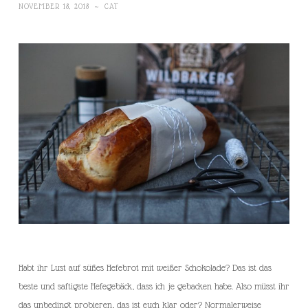
NOVEMBER 18, 2018
~
CAT
Habt ihr Lust auf süßes Hefebrot mit weißer Schokolade? Das ist das
beste und saftigste Hefegebäck, dass ich je gebacken habe. Also müsst ihr
das unbedingt probieren, das ist euch klar oder? Normalerweise