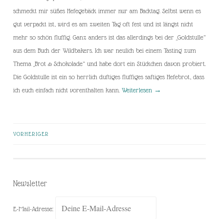
schmeckt mir süßes Hefegebäck immer nur am Backtag. Selbst wenn es
gut verpackt ist, wird es am zweiten Tag oft fest und ist längst nicht
mehr so schön fluffig. Ganz anders ist das allerdings bei der „Goldstulle“
aus dem Buch der Wildbakers. Ich war neulich bei einem Tasting zum
Thema „Brot & Schokolade“ und habe dort ein Stückchen davon probiert.
Die Goldstulle ist ein so herrlich duftiges fluffiges saftiges Hefebrot, dass
ich euch einfach nicht vorenthalten kann.
Weiterlesen
→
VORHERIGER
Beiträge-
Navigation
Newsletter
E-Mail-Adresse: