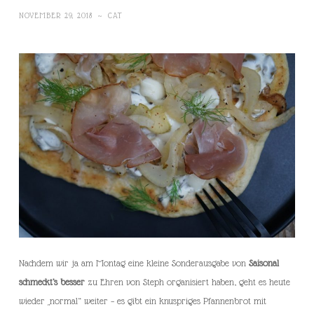
NOVEMBER 29, 2018
~
CAT
Nachdem wir ja am Montag eine kleine Sonderausgabe von
Saisonal
schmeckt’s besser
zu Ehren von Steph organisiert haben, geht es heute
wieder „normal“ weiter – es gibt ein knuspriges Pfannenbrot mit