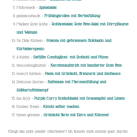
Möhreneck –
Spinatsalat
pastasciutta.de –
Frühlingsrollen mit Herbstfüllung
Madam Rote Rübe –
Rohkostsalat: Rote Bete-Salat mit Dörrpflaume
und Walnuss
Ye Olde Kitchen –
Polenta mit gebratenem Hokkaido und
Kürbiskernpesto
S-Küche –
Gefüllte C
onchiglioni mit Rotkohl und Pilzen
thecookingknitter –
Karottenaufstrich mit kandierter Rote Bete
moey’s kitchen –
Pasta mit Grünkohl, Bratwurst und Senfsauce
Delicious Stories –
Kalbsnuss mit Maronenfüllung und
Süßkartoffelstampf
Ina Is(s)t –
Purple Curry Rotkohlsalat mit Granatapfel und Linsen
Emilies Treats –
Kimchi selber machen
feines gemüse –
Grünkohl-Tarte mit Eiern und Kümmel
Klingt das nicht wieder oberlecker? Ich könnte mich einmal quer durchs