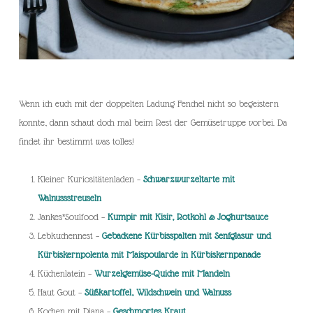
Wenn ich euch mit der doppelten Ladung Fenchel nicht so begeistern
konnte, dann schaut doch mal beim Rest der Gemüsetruppe vorbei. Da
findet ihr bestimmt was tolles!
Kleiner Kuriositätenladen –
Schwarzwurzeltarte mit
Walnussstreuseln
Jankes*Soulfood –
Kumpir mit Kisir, Rotkohl & Joghurtsauce
Lebkuchennest –
Gebackene Kürbisspalten mit Senfglasur und
Kürbiskernpolenta mit Maispoularde in Kürbiskernpanade
Küchenlatein –
Wurzelgemüse-Quiche mit Mandeln
Haut Gout –
Süßkartoffel, Wildschwein und Walnuss
Kochen mit Diana –
Geschmortes Kraut