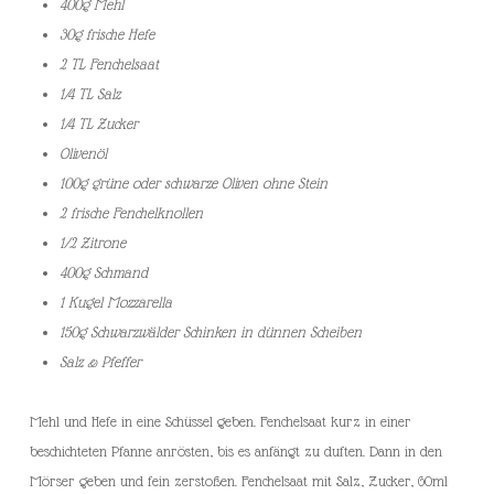
400g Mehl
30g frische Hefe
2 TL Fenchelsaat
1/4 TL Salz
1/4 TL Zucker
Olivenöl
100g grüne oder schwarze Oliven ohne Stein
2 frische Fenchelknollen
1/2 Zitrone
400g Schmand
1 Kugel Mozzarella
150g Schwarzwälder Schinken in dünnen Scheiben
Salz & Pfeffer
Mehl und Hefe in eine Schüssel geben. Fenchelsaat kurz in einer
beschichteten Pfanne anrösten, bis es anfängt zu duften. Dann in den
Mörser geben und fein zerstoßen. Fenchelsaat mit Salz, Zucker, 60ml