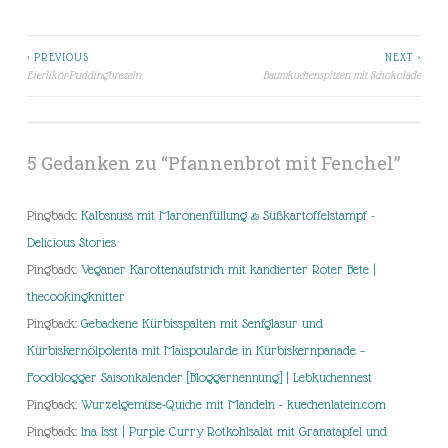
< PREVIOUS
NEXT >
Beitragsnavigation
Eierlikör-Puddingbrezeln
Baumkuchenspitzen mit Schokolade
5 Gedanken zu “
Pfannenbrot mit Fenchel
”
Pingback:
Kalbsnuss mit Maronenfüllung & Süßkartoffelstampf -
Delicious Stories
Pingback:
Veganer Karottenaufstrich mit kandierter Roter Bete |
thecookingknitter
Pingback:
Gebackene Kürbisspalten mit Senfglasur und
Kürbiskernölpolenta mit Maispoularde in Kürbiskernpanade –
Foodblogger Saisonkalender [Bloggernennung] | Lebkuchennest
Pingback:
Wurzelgemüse-Quiche mit Mandeln - kuechenlatein.com
Pingback:
Ina Isst | Purple Curry Rotkohlsalat mit Granatapfel und