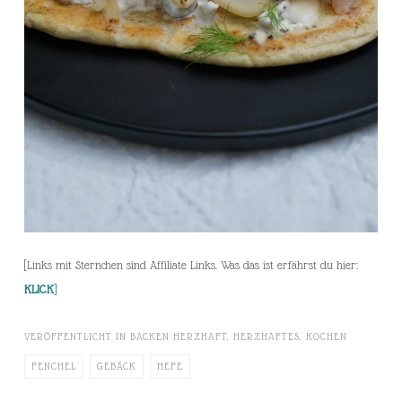
[Links mit Sternchen sind Affiliate Links. Was das ist erfährst du hier:
KLICK
]
VERÖFFENTLICHT IN
BACKEN HERZHAFT
,
HERZHAFTES
,
KOCHEN
FENCHEL
GEBÄCK
HEFE