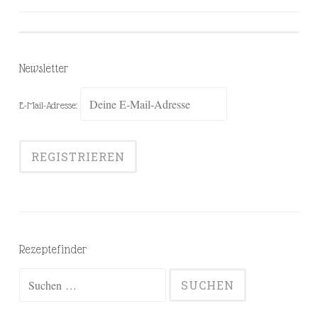
Beiträge-
Navigation
Newsletter
E-Mail-Adresse:
Rezeptefinder
Suchen
nach: