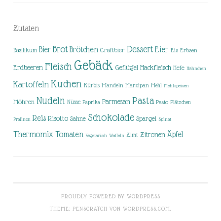
Zutaten
Brot
Dessert
Brötchen
Eier
Bier
Basilikum
Craftbier
Eis
Erbsen
Gebäck
Fleisch
Erdbeeren
Hackfleisch
Geflügel
Hefe
Hähnchen
Kuchen
Kartoffeln
Kürbis
Mandeln
Marzipan
Mehl
Mehlspeisen
Nudeln
Pasta
Parmesan
Möhren
Nüsse
Pesto
Paprika
Plätzchen
Schokolade
Reis
Risotto
Sahne
Spargel
Pralinen
Spinat
Thermomix
Tomaten
Äpfel
Zitronen
Zimt
Vegetarisch
Waffeln
PROUDLY POWERED BY WORDPRESS
THEME: PENSCRATCH VON
WORDPRESS.COM
.