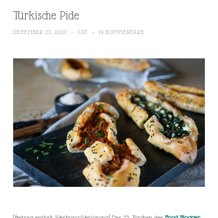
Türkische Pide
DEZEMBER 23, 2020
~
CAT
~
19 KOMMENTARE
[Beitrag enthält Werbung/Verlosung] Das 23. Türchen des
Food Blogger