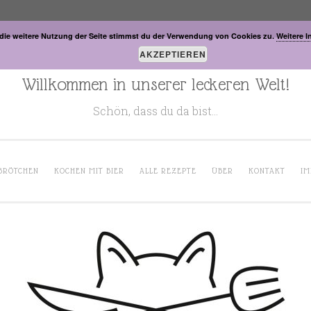
die weitere Nutzung der Seite stimmst du der Verwendung von Cookies zu.
Weitere I
AKZEPTIEREN
Willkommen in unserer leckeren Welt!
Schön, dass du da bist…
BRÖTCHEN
KOCHEN MIT BIER
ALLE REZEPTE
ÜBER
KONTAKT
IM