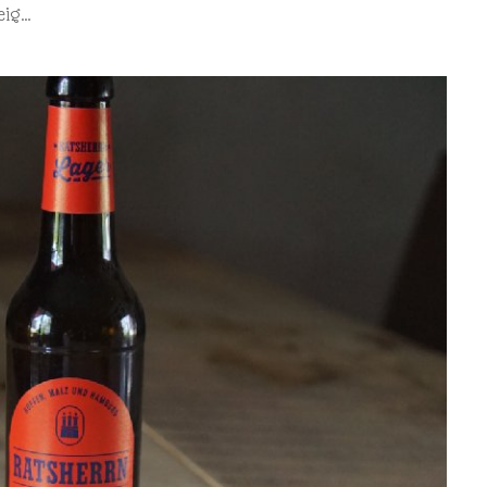
teig…