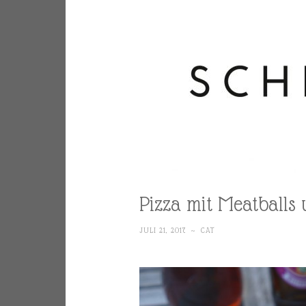
Pizza mit Meatballs 
JULI 21, 2017
~
CAT