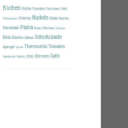
Kuchen
Kürbis
Mandeln
Marzipan
Mehl
Nudeln
Möhren
Nüsse
Paprika
Mehlspeisen
Pasta
Parmesan
Pesto
Plätzchen
Pralinen
Schokolade
Reis
Risotto
Sahne
Thermomix
Tomaten
Spargel
Spinat
Äpfel
Zitronen
Zimt
Vegetarisch
Waffeln