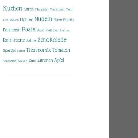
Kuchen
Kürbis
Mandeln
Marzipan
Mehl
Nudeln
Möhren
Nüsse
Paprika
Mehlspeisen
Pasta
Parmesan
Pesto
Plätzchen
Pralinen
Schokolade
Reis
Risotto
Sahne
Thermomix
Tomaten
Spargel
Spinat
Äpfel
Zitronen
Zimt
Vegetarisch
Waffeln