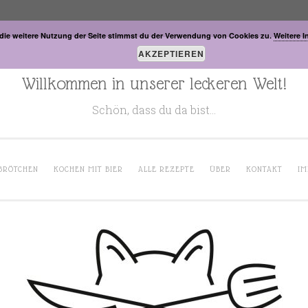
die weitere Nutzung der Seite stimmst du der Verwendung von Cookies zu.
Weitere I
AKZEPTIEREN
Willkommen in unserer leckeren Welt!
Schön, dass du da bist…
BRÖTCHEN
KOCHEN MIT BIER
ALLE REZEPTE
ÜBER
KONTAKT
IM