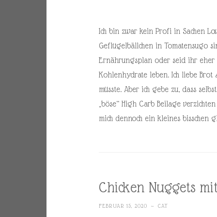
Ich bin zwar kein Profi in Sachen Lo
Geflügelbällchen in Tomatensugo s
Ernährungsplan oder seid ihr eher T
Kohlenhydrate leben. Ich liebe Brot
müsste. Aber ich gebe zu, dass selbs
„böse“ High Carb Beilage verzichte
mich dennoch ein kleines bisschen gl
Chicken Nuggets mit
FEBRUAR 15, 2020
~
CAT