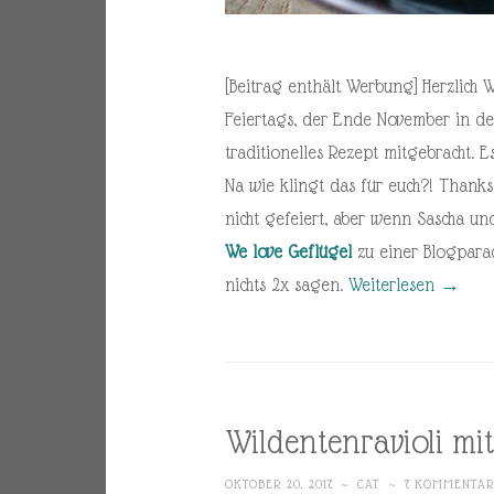
[Beitrag enthält Werbung] Herzlich 
Feiertags, der Ende November in de
traditionelles Rezept mitgebracht. E
Na wie klingt das für euch?! Thank
nicht gefeiert, aber wenn Sascha u
We love Geflügel
zu einer Blogpara
nichts 2x sagen.
Weiterlesen
→
Wildentenravioli m
OKTOBER 20, 2017
~
CAT
~
7 KOMMENTA