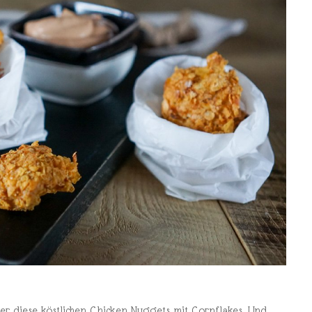
iger diese köstlichen Chicken Nuggets mit Cornflakes. Und