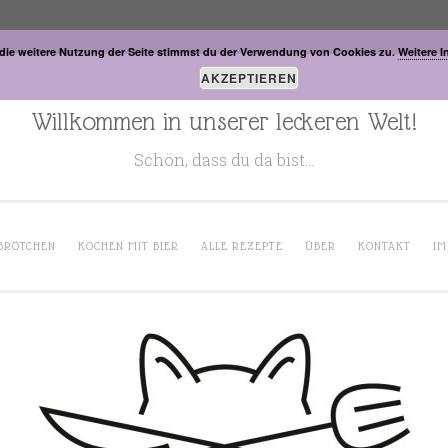
die weitere Nutzung der Seite stimmst du der Verwendung von Cookies zu.
Weitere I
AKZEPTIEREN
Willkommen in unserer leckeren Welt!
Schön, dass du da bist…
BRÖTCHEN
KOCHEN MIT BIER
ALLE REZEPTE
ÜBER
KONTAKT
IM