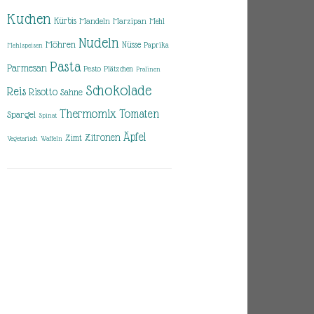
Kuchen
Kürbis
Mandeln
Marzipan
Mehl
Nudeln
Möhren
Nüsse
Paprika
Mehlspeisen
Pasta
Parmesan
Pesto
Plätzchen
Pralinen
Schokolade
Reis
Risotto
Sahne
Thermomix
Tomaten
Spargel
Spinat
Äpfel
Zitronen
Zimt
Vegetarisch
Waffeln