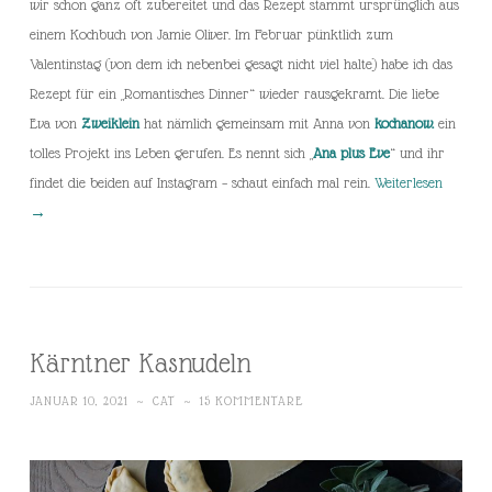
wir schon ganz oft zubereitet und das Rezept stammt ursprünglich aus
einem Kochbuch von Jamie Oliver. Im Februar pünktlich zum
Valentinstag (von dem ich nebenbei gesagt nicht viel halte) habe ich das
Rezept für ein „Romantisches Dinner“ wieder rausgekramt. Die liebe
Eva von
Zweiklein
hat nämlich gemeinsam mit Anna von
kochanow.
ein
tolles Projekt ins Leben gerufen. Es nennt sich „
Ana plus Eve
“ und ihr
findet die beiden auf Instagram – schaut einfach mal rein.
Weiterlesen
→
Kärntner Kasnudeln
JANUAR 10, 2021
~
CAT
~
15 KOMMENTARE