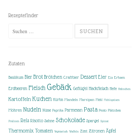
Rezeptefinder
Suchen
nach:
Zutaten
Brot
Dessert
Brötchen
Eier
Bier
Basilikum
Craftbier
Eis
Erbsen
Gebäck
Fleisch
Erdbeeren
Hackfleisch
Geflügel
Hefe
Hähnchen
Kuchen
Kartoffeln
Kürbis
Mandeln
Marzipan
Mehl
Mehlspeisen
Nudeln
Pasta
Parmesan
Möhren
Nüsse
Pesto
Paprika
Plätzchen
Schokolade
Reis
Risotto
Sahne
Spargel
Pralinen
Spinat
Thermomix
Tomaten
Äpfel
Zitronen
Zimt
Vegetarisch
Waffeln