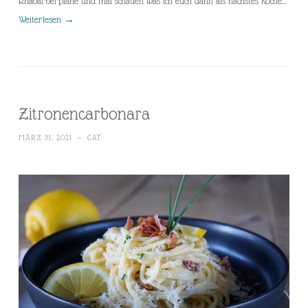
Rhabarberpläne und mal schauen was ich euch dann als nächstes koche…
Weiterlesen
→
Zitronencarbonara
MÄRZ 31, 2021
~
CAT