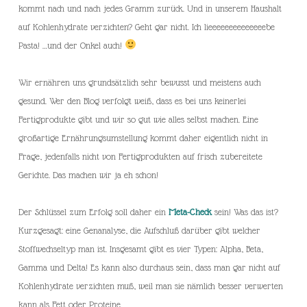
kommt nach und nach jedes Gramm zurück. Und in unserem Haushalt
auf Kohlenhydrate verzichten? Geht gar nicht. Ich lieeeeeeeeeeeeeebe
Pasta! …und der Onkel auch!
Wir ernähren uns grundsätzlich sehr bewusst und meistens auch
gesund. Wer den Blog verfolgt weiß, dass es bei uns keinerlei
Fertigprodukte gibt und wir so gut wie alles selbst machen. Eine
großartige Ernährungsumstellung kommt daher eigentlich nicht in
Frage, jedenfalls nicht von Fertigprodukten auf frisch zubereitete
Gerichte. Das machen wir ja eh schon!
Der Schlüssel zum Erfolg soll daher ein
Meta-Check
sein! Was das ist?
Kurzgesagt: eine Genanalyse, die Aufschluß darüber gibt welcher
Stoffwechseltyp man ist. Insgesamt gibt es vier Typen: Alpha, Beta,
Gamma und Delta! Es kann also durchaus sein, dass man gar nicht auf
Kohlenhydrate verzichten muß, weil man sie nämlich besser verwerten
kann als Fett oder Proteine.