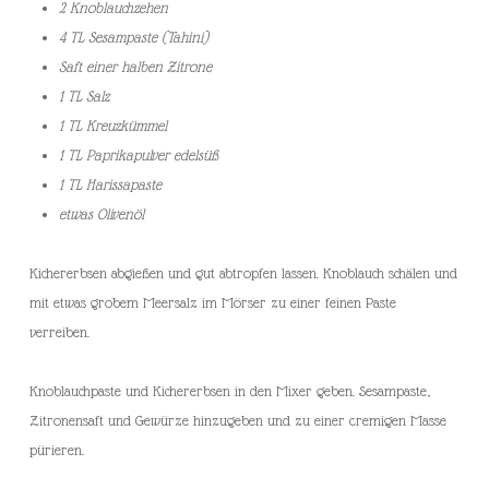
2 Knoblauchzehen
4 TL Sesampaste (Tahini)
Saft einer halben Zitrone
1 TL Salz
1 TL Kreuzkümmel
1 TL Paprikapulver edelsüß
1 TL Harissapaste
etwas Olivenöl
Kichererbsen abgießen und gut abtropfen lassen. Knoblauch schälen und
mit etwas grobem Meersalz im Mörser zu einer feinen Paste
verreiben.
Knoblauchpaste und Kichererbsen in den Mixer geben. Sesampaste,
Zitronensaft und Gewürze hinzugeben und zu einer cremigen Masse
pürieren.