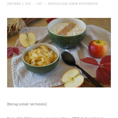
OKTOBER 3, 2017
~
CAT
~
HINTERLASSE EINEN KOMMENTAR
[Beitrag enthält Werbelinks]