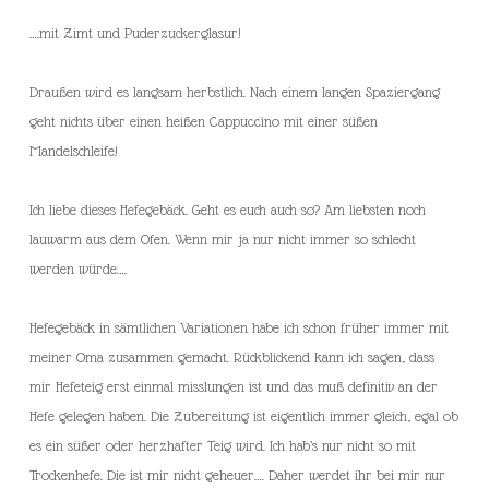
….mit Zimt und Puderzuckerglasur!
Draußen wird es langsam herbstlich. Nach einem langen Spaziergang
geht nichts über einen heißen Cappuccino mit einer süßen
Mandelschleife!
Ich liebe dieses Hefegebäck. Geht es euch auch so? Am liebsten noch
lauwarm aus dem Ofen. Wenn mir ja nur nicht immer so schlecht
werden würde….
Hefegebäck in sämtlichen Variationen habe ich schon früher immer mit
meiner Oma zusammen gemacht. Rückblickend kann ich sagen, dass
mir Hefeteig erst einmal misslungen ist und das muß definitiv an der
Hefe gelegen haben. Die Zubereitung ist eigentlich immer gleich, egal ob
es ein süßer oder herzhafter Teig wird. Ich hab’s nur nicht so mit
Trockenhefe. Die ist mir nicht geheuer…. Daher werdet ihr bei mir nur