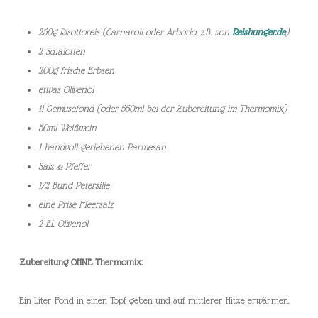
250g Risottoreis (Carnaroli oder Arborio, z.B. von
Reishunger.de
)
2 Schalotten
200g frische Erbsen
etwas Olivenöl
1l Gemüsefond (oder 550ml bei der Zubereitung im Thermomix)
50ml Weißwein
1 handvoll geriebenen Parmesan
Salz & Pfeffer
1/2 Bund Petersilie
eine Prise Meersalz
2 EL Olivenöl
Zubereitung OHNE Thermomix:
Ein Liter Fond in einen Topf geben und auf mittlerer Hitze erwärmen.