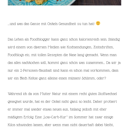
…und was das Ganze mit Onkels Gesundheit zu tun hat!
Das Leben als Foodblogger kann ganz schon kalorienreich sein. Ständig
wird einem von diversen Medien wie Kochsendungen, Zeitschriften,
Foodblogs etc. mit tollen Rezepten die Nase lang gemacht. Wenn man
das alles nachkochen will, kommt ganz schön was zusammen… Da wir ja
nur ein 2-Personen-Haushalt sind kann es schon mal vorkommen, dass
wir ein Blech Kekse ganz alleine essen müssen! Schlimm, oder?
Während ich da von Mutter Natur mit einem recht guten Stoffwechsel
gesegnet wurde, hat es der Onkel nicht ganz so leicht. Daher probiert
er immer mal wieder etwas neues aus, bislang jedoch mit eher
mäßigem Erfolg. Eine „Low-Carb-Kur“ im Sommer hat zwar einige
Kilos schwinden lassen, aber wenn man nicht dauerhaft dabei bleibt,