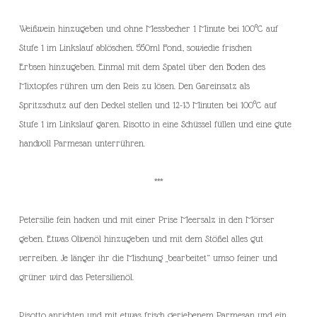
Weißwein hinzugeben und ohne Messbecher 1 Minute bei 100°C auf
Stufe 1 im Linkslauf ablöschen. 550ml Fond, sowiedie frischen
Erbsen hinzugeben. Einmal mit dem Spatel über den Boden des
Mixtopfes rühren um den Reis zu lösen. Den Gareinsatz als
Spritzschutz auf den Deckel stellen und 12-13 Minuten bei 100°C auf
Stufe 1 im Linkslauf garen. Risotto in eine Schüssel füllen und eine gute
handvoll Parmesan unterrühren.
***
Petersilie fein hacken und mit einer Prise Meersalz in den Mörser
geben. Etwas Olivenöl hinzugeben und mit dem Stößel alles gut
verreiben. Je länger ihr die Mischung „bearbeitet“ umso feiner und
grüner wird das Petersilienöl.
Risotto anrichten und mit etwas frisch geriebenem Parmesan und ein