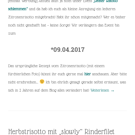
[enthält Werbung] Aktuell läuft ja noch unser Event
„Lecker Risotto
schlemmen“
und da hab ich euch als kleine Anregung ein leckeres
Zitronenrisotto mitgebracht! Habt ihr schon mitgemacht? Wer es bisher
noch nicht geschafft hat – keine Sorge! Wir verlängern das Event bis
zum
*09.04.2017
Das ursprüngliche Rezept vom Zitronenrisotto (mit einem
fürchterlichen Foto) könnt ihr euch gerne mal
hier
anschauen. Aber bitte
nicht erschrecken…
Ich bin ehrlich gesagt gerade selbst erstaunt, was
sich in 2 Jahren auf dem Blog alles verändert hat!
Weiterlesen
→
Herbstrisotto mit „slowly“ Rinderfilet