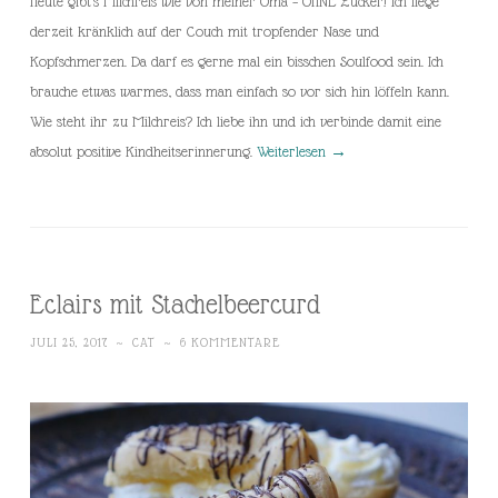
Heute gibt’s Milchreis wie von meiner Oma – OHNE Zucker! Ich liege
derzeit kränklich auf der Couch mit tropfender Nase und
Kopfschmerzen. Da darf es gerne mal ein bisschen Soulfood sein. Ich
brauche etwas warmes, dass man einfach so vor sich hin löffeln kann.
Wie steht ihr zu Milchreis? Ich liebe ihn und ich verbinde damit eine
absolut positive Kindheitserinnerung.
Weiterlesen
→
Eclairs mit Stachelbeercurd
JULI 25, 2017
~
CAT
~
6 KOMMENTARE