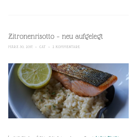
Zitronenrisotto – neu aufgelegt
MÄRZ 30, 2017
~
CAT
~
2 KOMMENTARE