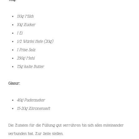
110g Milch
10g Zucker
1 Ei
1/2 Würfel Hefe (20g)
1 Prise Salz
250g Mehl
75g kalte Butter
Glasur:
40g Puderzucker
15-20g Zitronensaft
Die Zutaten für die Füllung gut verrühren bis sich alles miteinander
verbunden hat. Zur Seite stellen.