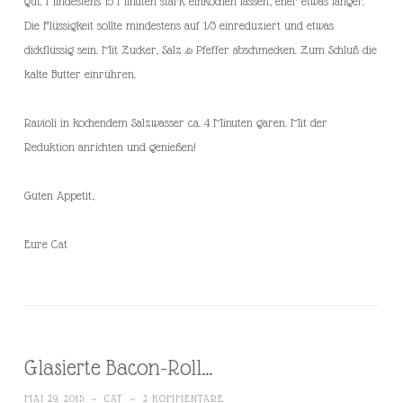
gut. Mindestens 15 Minuten stark einkochen lassen, eher etwas länger.
Die Flüssigkeit sollte mindestens auf 1/3 einreduziert und etwas
dickflüssig sein. Mit Zucker, Salz & Pfeffer abschmecken. Zum Schluß die
kalte Butter einrühren.
Ravioli in kochendem Salzwasser ca. 4 Minuten garen. Mit der
Reduktion anrichten und genießen!
Guten Appetit,
Eure Cat
Glasierte Bacon-Roll…
MAI 29, 2015
~
CAT
~
2 KOMMENTARE