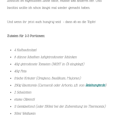
Schnitzel im eigentlichen Sinne hatte, musste was anderes her. Und
Involtini wollte ich schon längst mal wieder gemacht haben.
Und wenn ihr jetzt auch hungrig seid – dann ab an die Töpfe!
Zutaten für 2-3 Portionen:
4 Kalbsschnitzel
8 dünne Scheiben luftgetrockneter Schinken
40g getrocknete Tomaten (NICHT in Öl eingelegt)
40g Feta
frische Kräuter (Oregano, Basilikum, Majoran)
250g Risottoreis (Carnaroli oder Arborio, z.B. von
Reishunger.de
)
2 Schalotten
etwas Olivenöl
1l Gemüsefond (oder 550ml bei der Zubereitung im Thermomix)
50ml Weißwein