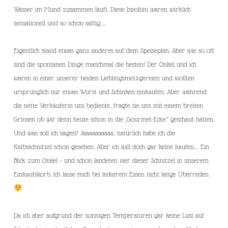
Wasser im Mund zusammen läuft. Diese Involtini waren wirklich
sensationell und so schön saftig…..
Eigentlich stand etwas ganz anderes auf dem Speiseplan. Aber wie so oft
sind die spontanen Dinge manchmal die besten! Der Onkel und ich
waren in einer unserer beiden Lieblingsmetzgereien und wollten
ursprünglich nur etwas Wurst und Schinken einkaufen. Aber während
die nette Verkäuferin uns bediente, fragte sie uns mit einem breiten
Grinsen ob wir denn heute schon in die „Gourmet-Ecke“ geschaut hätten.
Und was soll ich sagen? Jaaaaaaaaaa, natürlich habe ich die
Kalbsschnitzel schon gesehen. Aber ich will doch gar keine kaufen…. Ein
Blick zum Onkel – und schon landeten vier dieser Schnitzel in unserem
Einkaufskorb. Ich lasse mich bei leckerem Essen nicht lange Überreden
Da ich aber aufgrund der sonnigen Temperaturen gar keine Lust auf