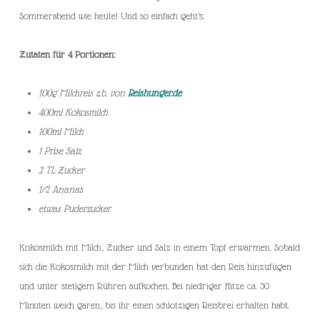
Sommerabend wie heute! Und so einfach geht’s:
Zutaten für 4 Portionen:
100g Milchreis z.b. von
Reishunger.de
400ml Kokosmilch
100ml Milch
1 Prise Salz
2 TL Zucker
1/2 Ananas
etwas Puderzucker
Kokosmilch mit Milch, Zucker und Salz in einem Topf erwärmen. Sobald
sich die Kokosmilch mit der Milch verbunden hat den Reis hinzufügen
und unter stetigem Rühren aufkochen. Bei niedriger Hitze ca. 30
Minuten weich garen, bis ihr einen schlotzigen Reisbrei erhalten habt.