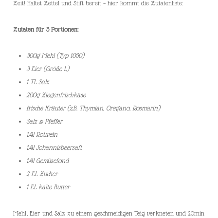
Zeit! Haltet Zettel und Stift bereit – hier kommt die Zutatenliste:
Zutaten für 3 Portionen:
300g Mehl (Typ 1050)
3 Eier (Größe L)
1 TL Salz
200g Ziegenfrischkäse
frische Kräuter (z.B. Thymian, Oregano, Rosmarin)
Salz & Pfeffer
1/4l Rotwein
1/4l Johannisbeersaft
1/4l Gemüsefond
2 EL Zucker
1 EL kalte Butter
Mehl, Eier und Salz zu einem geschmeidigen Teig verkneten und 20min