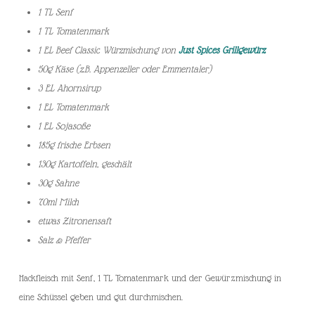
1 TL Senf
1 TL Tomatenmark
1 EL Beef Classic Würzmischung von
Just Spices Grillgewürz
50g Käse (z.B. Appenzeller oder Emmentaler)
3 EL Ahornsirup
1 EL Tomatenmark
1 EL Sojasoße
185g frische Erbsen
130g Kartoffeln, geschält
30g Sahne
70ml Milch
etwas Zitronensaft
Salz & Pfeffer
Hackfleisch mit Senf, 1 TL Tomatenmark und der Gewürzmischung in
eine Schüssel geben und gut durchmischen.