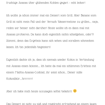
fruchtige Ananas über glühenden Kohlen gegart – echt lecker!
Ich wollte ja schon immer mal ein Dessert vom Grill. Aber Banane vom
Grill ist nicht mein Fall und der Versuch Wassermelone zu grillen…. naja,
reden wir besser nicht darüber! Heute wollte ich es dann mal mit
Ananas probieren. Da kann doch eigentlich nichts schiefgehen, oder?!
Stimmt, denn das Ergebnis kann sich sehen und vorallem schmecken
lassen. Ich bin jedenfalls begeistert!
Eigentlich dachte ich ja, dass ich niemals wieder Kokos in Verbindung
mit Ananas essen könnte…. Ich hatte da mal ein schlimmes Erlebnis mit
einem Malibu-Ananas-Cocktail, ihr wisst schon… Dieser süße
Kokoslikör….brrrrrr!
Aber ich habe mich heute sozusagen selbst bekehrt!
Das Dessert ist nicht zu süß und regelrecht erfrischend an einem lauen