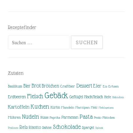
Rezeptefinder
Suchen
nach:
Zutaten
Brot
Dessert
Brötchen
Eier
Bier
Basilikum
Craftbier
Eis
Erbsen
Gebäck
Fleisch
Erdbeeren
Hackfleisch
Geflügel
Hefe
Hähnchen
Kuchen
Kartoffeln
Kürbis
Mandeln
Marzipan
Mehl
Mehlspeisen
Nudeln
Pasta
Parmesan
Möhren
Nüsse
Pesto
Paprika
Plätzchen
Schokolade
Reis
Risotto
Sahne
Spargel
Pralinen
Spinat