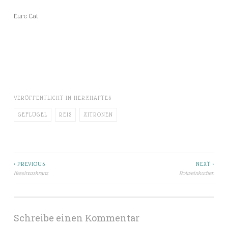
Eure Cat
VERÖFFENTLICHT IN
HERZHAFTES
GEFLÜGEL
REIS
ZITRONEN
< PREVIOUS
NEXT >
Beitragsnavigation
Haselnusskranz
Rotweinkuchen
Schreibe einen Kommentar