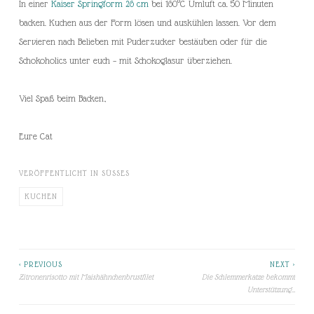
In einer
Kaiser Springform 26 cm
bei 160°C Umluft ca. 50 Minuten
backen. Kuchen aus der Form lösen und auskühlen lassen. Vor dem
Servieren nach Belieben mit Puderzucker bestäuben oder für die
Schokoholics unter euch – mit Schokoglasur überziehen.
Viel Spaß beim Backen,
Eure Cat
VERÖFFENTLICHT IN
SÜSSES
KUCHEN
< PREVIOUS
NEXT >
Beitragsnavigation
Zitronenrisotto mit Maishähnchenbrustfilet
Die Schlemmerkatze bekommt
Unterstützung…