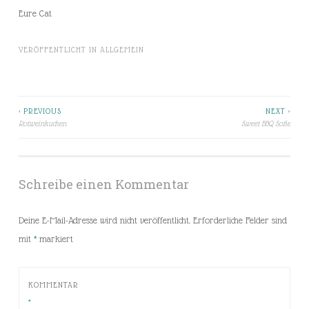
Eure Cat
VERÖFFENTLICHT IN
ALLGEMEIN
< PREVIOUS
NEXT >
Beitragsnavigation
Rotweinkuchen
Sweet BBQ Soße
Schreibe einen Kommentar
Deine E-Mail-Adresse wird nicht veröffentlicht.
Erforderliche Felder sind
mit
*
markiert
KOMMENTAR
*