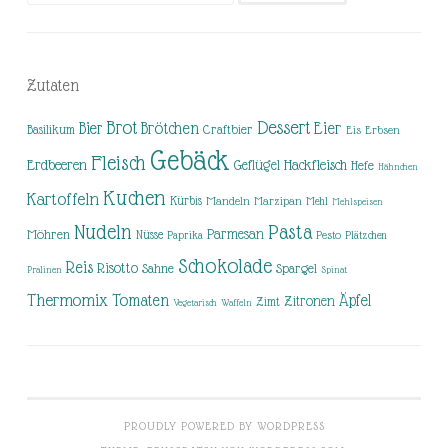
nach:
Zutaten
Brot
Dessert
Brötchen
Eier
Bier
Basilikum
Craftbier
Eis
Erbsen
Gebäck
Fleisch
Erdbeeren
Hackfleisch
Geflügel
Hefe
Hähnchen
Kuchen
Kartoffeln
Kürbis
Mandeln
Marzipan
Mehl
Mehlspeisen
Nudeln
Pasta
Parmesan
Möhren
Nüsse
Pesto
Paprika
Plätzchen
Schokolade
Reis
Risotto
Sahne
Spargel
Pralinen
Spinat
Thermomix
Tomaten
Äpfel
Zitronen
Zimt
Vegetarisch
Waffeln
PROUDLY POWERED BY WORDPRESS