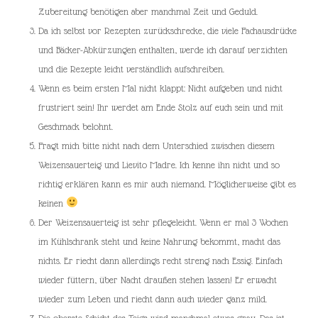
Zubereitung benötigen aber manchmal Zeit und Geduld.
Da ich selbst vor Rezepten zurückschrecke, die viele Fachausdrücke
und Bäcker-Abkürzungen enthalten, werde ich darauf verzichten
und die Rezepte leicht verständlich aufschreiben.
Wenn es beim ersten Mal nicht klappt: Nicht aufgeben und nicht
frustriert sein! Ihr werdet am Ende Stolz auf euch sein und mit
Geschmack belohnt.
Fragt mich bitte nicht nach dem Unterschied zwischen diesem
Weizensauerteig und Lievito Madre. Ich kenne ihn nicht und so
richtig erklären kann es mir auch niemand. Möglicherweise gibt es
keinen
Der Weizensauerteig ist sehr pflegeleicht. Wenn er mal 3 Wochen
im Kühlschrank steht und keine Nahrung bekommt, macht das
nichts. Er riecht dann allerdings recht streng nach Essig. Einfach
wieder füttern, über Nacht draußen stehen lassen! Er erwacht
wieder zum Leben und riecht dann auch wieder ganz mild.
Die oberste Schicht des Teigs wird manchmal etwas grau. Das ist