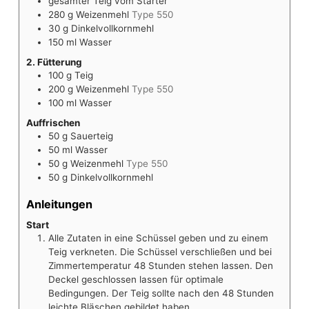
gesamter Teig vom Starter
280
g
Weizenmehl
Type 550
30
g
Dinkelvollkornmehl
150
ml
Wasser
2. Fütterung
100
g
Teig
200
g
Weizenmehl
Type 550
100
ml
Wasser
Auffrischen
50
g
Sauerteig
50
ml
Wasser
50
g
Weizenmehl
Type 550
50
g
Dinkelvollkornmehl
Anleitungen
Start
Alle Zutaten in eine Schüssel geben und zu einem
Teig verkneten. Die Schüssel verschließen und bei
Zimmertemperatur 48 Stunden stehen lassen. Den
Deckel geschlossen lassen für optimale
Bedingungen. Der Teig sollte nach den 48 Stunden
leichte Bläschen gebildet haben.