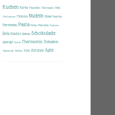
Kuchen
Kürbis
Mandeln
Marzipan
Mehl
Nudeln
Möhren
Nüsse
Paprika
Mehlspeisen
Pasta
Parmesan
Pesto
Plätzchen
Pralinen
Schokolade
Reis
Risotto
Sahne
Thermomix
Tomaten
Spargel
Spinat
Äpfel
Zitronen
Zimt
Vegetarisch
Waffeln