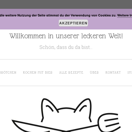
die weitere Nutzung der Seite stimmst du der Verwendung von Cookies zu.
Weitere I
AKZEPTIEREN
Willkommen in unserer leckeren Welt!
Schön, dass du da bist…
BRÖTCHEN
KOCHEN MIT BIER
ALLE REZEPTE
ÜBER
KONTAKT
IM