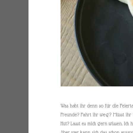
Was habt ihr denn so für die Feiert
Freunde? Fahrt ihr weg? Müsst ihr v
Hut? Lasst es mich gern wissen. Ich
Aber wer kann sich das schon aussu