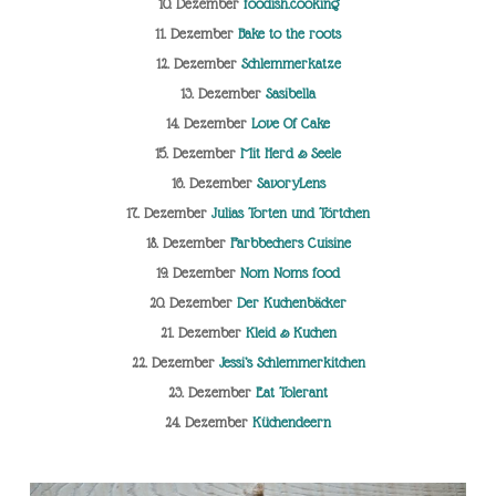
10. Dezember
foodish.cooking
11. Dezember
Bake to the roots
12. Dezember
Schlemmerkatze
13. Dezember
Sasibella
14. Dezember
Love Of Cake
15. Dezember
Mit Herd & Seele
16. Dezember
SavoryLens
17. Dezember
Julias Torten und Törtchen
18. Dezember
Farbbechers Cuisine
19. Dezember
Nom Noms food
20. Dezember
Der Kuchenbäcker
21. Dezember
Kleid & Kuchen
22. Dezember
Jessi’s Schlemmerkitchen
23. Dezember
Eat Tolerant
24. Dezember
Küchendeern