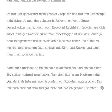
kann euch endlich das Rezept präsentieren.
Ich war übrigens selbst mein größter Skeptiker und war mir überhaupt
nicht sicher ob man das zuhause hinbekommen kann. Umso
beeindruckter war ich dann vom Ergebnis! Es geht im Backofen wirklich
super. Einziger Nachteil: Wenn man Foodblogger ist und das Ganze ja
noch fotografieren will ist es einfach die reinste Folter… Es duftet so
herrlich nach frischem Baumstriezel mit Zimt und Zucker und dann
muss man so lange warten.
Hatte kurz überlegt ob ich einfach alle aufessen soll und einfach einen
Tag später nochmal neue backe. Aber das hätte ja am Problem nichts
geändert. Ich habe mir aber trotzdem ein Stückchen abgebrochen. Das
fällt euch aber auf dem Bild gar nicht auf. Hab ich geschickt versteckt! 😉