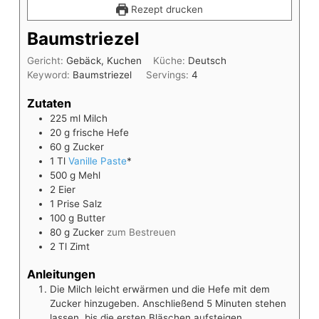
Rezept drucken
Baumstriezel
Gericht:
Gebäck, Kuchen
Küche:
Deutsch
Keyword:
Baumstriezel
Servings:
4
Zutaten
225
ml
Milch
20
g
frische Hefe
60
g
Zucker
1
Tl
Vanille Paste
*
500
g
Mehl
2
Eier
1
Prise
Salz
100
g
Butter
80
g
Zucker
zum Bestreuen
2
Tl
Zimt
Anleitungen
Die Milch leicht erwärmen und die Hefe mit dem
Zucker hinzugeben. Anschließend 5 Minuten stehen
lassen, bis die ersten Bläschen aufsteigen.