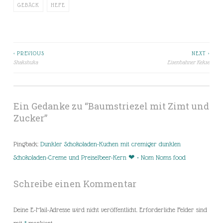
GEBÄCK
HEFE
< PREVIOUS
NEXT >
Beitragsnavigation
Shakshuka
Eisenbahner Kekse
Ein Gedanke zu “
Baumstriezel mit Zimt und
Zucker
”
Pingback:
Dunkler Schokoladen-Kuchen mit cremiger dunklen
Schokoladen-Creme und Preiselbeer-Kern ❤ • Nom Noms food
Schreibe einen Kommentar
Deine E-Mail-Adresse wird nicht veröffentlicht.
Erforderliche Felder sind