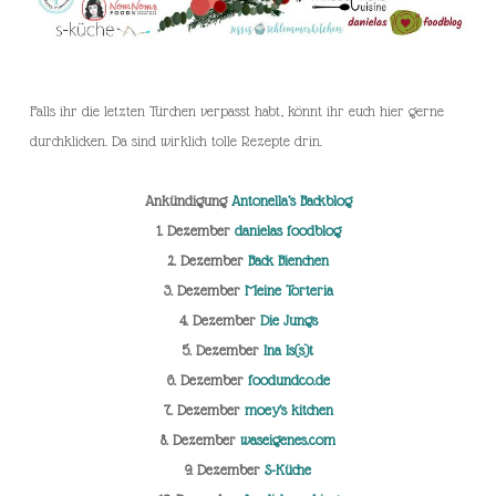
Falls ihr die letzten Türchen verpasst habt, könnt ihr euch hier gerne
durchklicken. Da sind wirklich tolle Rezepte drin.
Ankündigung
Antonella’s Backblog
1. Dezember
danielas foodblog
2. Dezember
Back Bienchen
3. Dezember
Meine Torteria
4. Dezember
Die Jungs
5. Dezember
Ina Is(s)t
6. Dezember
foodundco.de
7. Dezember
moey’s kitchen
8. Dezember
waseigenes.com
9. Dezember
S-Küche