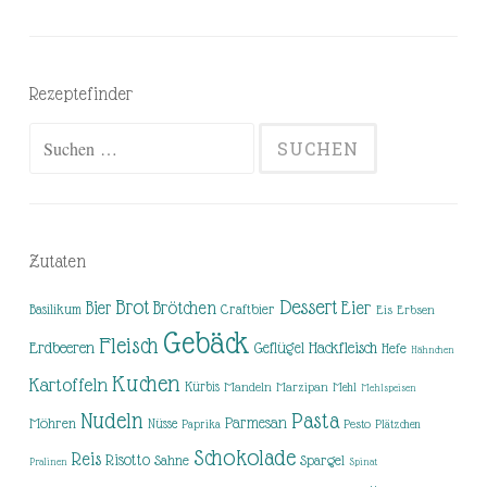
Rezeptefinder
Suchen
nach:
Zutaten
Brot
Dessert
Brötchen
Eier
Bier
Basilikum
Craftbier
Eis
Erbsen
Gebäck
Fleisch
Erdbeeren
Hackfleisch
Geflügel
Hefe
Hähnchen
Kuchen
Kartoffeln
Kürbis
Mandeln
Marzipan
Mehl
Mehlspeisen
Nudeln
Pasta
Parmesan
Möhren
Nüsse
Pesto
Paprika
Plätzchen
Schokolade
Reis
Risotto
Sahne
Spargel
Pralinen
Spinat