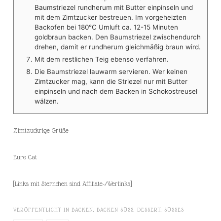
Baumstriezel rundherum mit Butter einpinseln und
mit dem Zimtzucker bestreuen. Im vorgeheizten
Backofen bei 180°C Umluft ca. 12-15 Minuten
goldbraun backen. Den Baumstriezel zwischendurch
drehen, damit er rundherum gleichmäßig braun wird.
Mit dem restlichen Teig ebenso verfahren.
Die Baumstriezel lauwarm servieren. Wer keinen
Zimtzucker mag, kann die Striezel nur mit Butter
einpinseln und nach dem Backen in Schokostreusel
wälzen.
Zimtzuckrige Grüße
Eure Cat
[Links mit Sternchen sind Affiliate-/Werlinks]
VERÖFFENTLICHT IN
BACKEN
,
BACKEN SÜSS
,
DESSERT
,
SÜSSES