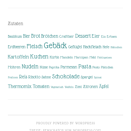
Zutaten
Brot
Dessert
Brötchen
Eier
Bier
Basilikum
Craftbier
Eis
Erbsen
Gebäck
Fleisch
Erdbeeren
Hackfleisch
Geflügel
Hefe
Hähnchen
Kuchen
Kartoffeln
Kürbis
Mandeln
Marzipan
Mehl
Mehlspeisen
Nudeln
Pasta
Parmesan
Möhren
Nüsse
Pesto
Paprika
Plätzchen
Schokolade
Reis
Risotto
Sahne
Spargel
Pralinen
Spinat
Thermomix
Tomaten
Äpfel
Zitronen
Zimt
Vegetarisch
Waffeln
PROUDLY POWERED BY WORDPRESS
THEME: PENSCRATCH VON
WORDPRESS.COM
.