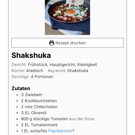
Rezept drucken
Shakshuka
Gericht:
Frühstück, Hauptgericht, Kleinigkeit
Küche:
Arabisch
Keyword:
Shakshuka
Servings:
4
Portionen
Zutaten
3
Zwiebeln
2
Knoblauchzehen
2
rote Chilischoten
3
EL
Olivenöl
800
g
stückige Tomaten
aus der Dose
2
EL
Tomatenmark
1
EL
scharfes
Paprikamark
*