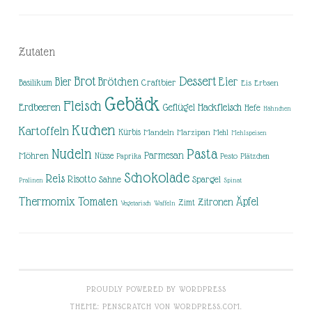
Zutaten
Brot
Dessert
Brötchen
Eier
Bier
Basilikum
Craftbier
Eis
Erbsen
Gebäck
Fleisch
Erdbeeren
Hackfleisch
Geflügel
Hefe
Hähnchen
Kuchen
Kartoffeln
Kürbis
Mandeln
Marzipan
Mehl
Mehlspeisen
Nudeln
Pasta
Parmesan
Möhren
Nüsse
Pesto
Paprika
Plätzchen
Schokolade
Reis
Risotto
Sahne
Spargel
Pralinen
Spinat
Thermomix
Tomaten
Äpfel
Zitronen
Zimt
Vegetarisch
Waffeln
PROUDLY POWERED BY WORDPRESS
THEME: PENSCRATCH VON
WORDPRESS.COM
.