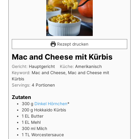
Rezept drucken
Mac and Cheese mit Kürbis
Gericht:
Hauptgericht
Küche:
Amerikanisch
Keyword:
Mac and Cheese, Mac and Cheese mit
Kürbis
Servings:
4
Portionen
Zutaten
300
g
Dinkel Hörnchen
*
200
g
Hokkaido Kürbis
1
EL
Butter
1
EL
Mehl
300
ml
Milch
1
TL
Worcestersauce