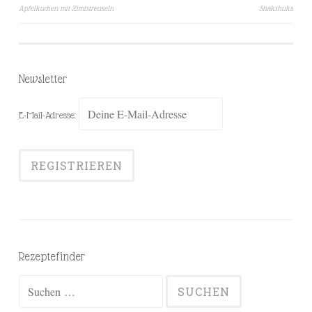
Beitragsnavigation
Apfelkuchen mit Zimtstreuseln
Shakshuka
Newsletter
E-Mail-Adresse:
Rezeptefinder
Suchen
nach: