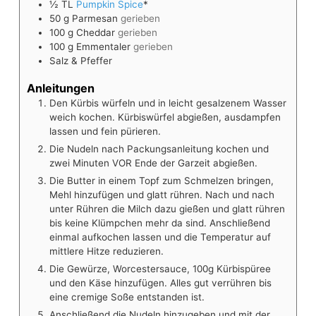
½
TL
Pumpkin Spice
*
50
g
Parmesan
gerieben
100
g
Cheddar
gerieben
100
g
Emmentaler
gerieben
Salz & Pfeffer
Anleitungen
Den Kürbis würfeln und in leicht gesalzenem Wasser
weich kochen. Kürbiswürfel abgießen, ausdampfen
lassen und fein pürieren.
Die Nudeln nach Packungsanleitung kochen und
zwei Minuten VOR Ende der Garzeit abgießen.
Die Butter in einem Topf zum Schmelzen bringen,
Mehl hinzufügen und glatt rühren. Nach und nach
unter Rühren die Milch dazu gießen und glatt rühren
bis keine Klümpchen mehr da sind. Anschließend
einmal aufkochen lassen und die Temperatur auf
mittlere Hitze reduzieren.
Die Gewürze, Worcestersauce, 100g Kürbispüree
und den Käse hinzufügen. Alles gut verrühren bis
eine cremige Soße entstanden ist.
Anschließend die Nudeln hinzugeben und mit der