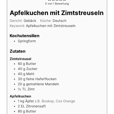
5
von 1 Bewertung
Apfelkuchen mit Zimtstreuseln
Gericht:
Gebäck
Küche:
Deutsch
Keyword:
Apfelkuchen mit Zimtstreuseln
Kochutensilien
Springform
Zutaten
Zimtstreusel
60
g
Butter
40
g
Zucker
40
g
Mehl
30
g
feine Haferflocken
20
g
gemahlene Mandeln
½
TL
Zimt
Apfelkuchen
1
kg
Äpfel
z.B. Boskop, Cox Orange
2
EL
Zitronensaft
80
g
Butter