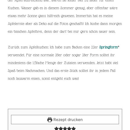
der Äpfel ausreichend war, waren sie leider viel zu sauer für einen
Kuchen. Wasser gab es in diesem Sommer genug, aber offenbar wäre
etwas mehr Sonne ganz hilfreich gewesen. Immerhin hat es meine
Apfelernte aber als Deko auf die Fotos geschafft! Ich koche dann morgen
ein bisschen Apfelbrei, denn der darf bei mir gern schön sauer sein.
Zurück zum Apfelkuchen: Ich habe zum Backen eine 22er
Springform
*
verwendet. Für eine normale 26er oder sogar 28er Form solltet ihr
mindestens die 1,5fache Menge der Zutaten verwenden. Jetzt habt viel
Spaß beim Nachmachen. Und das erste Stück solltet ihr in jedem Fall
noch lauwarm essen, sonst entgeht euch was!
Rezept drucken