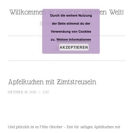
Willkommen in unserer leckeren Welt!
Zum
Durch die weitere Nutzung
Inhalt
Schön, dass du da bist…
der Seite stimmst du der
springen
Verwendung von Cookies
zu.
Weitere Informationen
AKZEPTIEREN
MENÜ
Apfelkuchen mit Zimtstreuseln
OKTOBER 16, 2021
~
CAT
Und plötzlich ist es Mitte Oktober – Zeit für saftigen Apfelkuchen mit