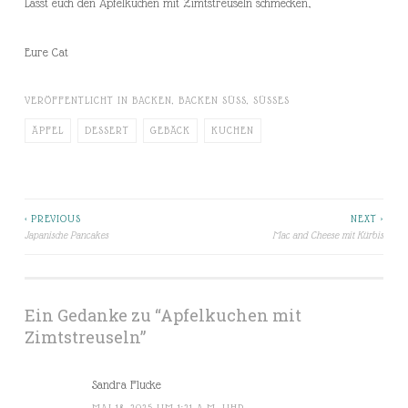
Lasst euch den Apfelkuchen mit Zimtstreuseln schmecken,
Eure Cat
VERÖFFENTLICHT IN
BACKEN
,
BACKEN SÜSS
,
SÜSSES
ÄPFEL
DESSERT
GEBÄCK
KUCHEN
< PREVIOUS
NEXT >
Beitragsnavigation
Japanische Pancakes
Mac and Cheese mit Kürbis
Ein Gedanke zu “
Apfelkuchen mit
Zimtstreuseln
”
Sandra Flucke
MAI 18, 2025 UM 1:21 A.M. UHR