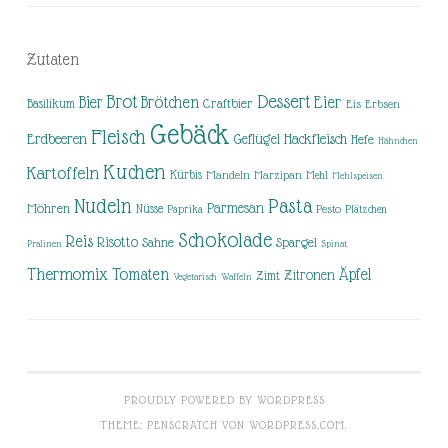
Zutaten
Brot
Dessert
Brötchen
Eier
Bier
Basilikum
Craftbier
Eis
Erbsen
Gebäck
Fleisch
Erdbeeren
Hackfleisch
Geflügel
Hefe
Hähnchen
Kuchen
Kartoffeln
Kürbis
Mandeln
Marzipan
Mehl
Mehlspeisen
Nudeln
Pasta
Parmesan
Möhren
Nüsse
Pesto
Paprika
Plätzchen
Schokolade
Reis
Risotto
Sahne
Spargel
Pralinen
Spinat
Thermomix
Tomaten
Äpfel
Zitronen
Zimt
Vegetarisch
Waffeln
PROUDLY POWERED BY WORDPRESS
THEME: PENSCRATCH VON
WORDPRESS.COM
.