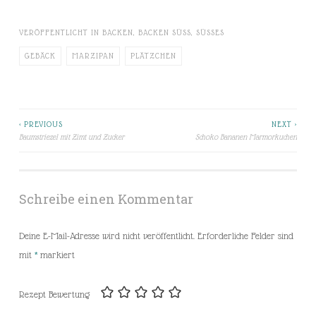
VERÖFFENTLICHT IN
BACKEN
,
BACKEN SÜSS
,
SÜSSES
GEBÄCK
MARZIPAN
PLÄTZCHEN
< PREVIOUS
NEXT >
Beitragsnavigation
Baumstriezel mit Zimt und Zucker
Schoko Bananen Marmorkuchen
Schreibe einen Kommentar
Deine E-Mail-Adresse wird nicht veröffentlicht.
Erforderliche Felder sind
mit
*
markiert
Rezept Bewertung