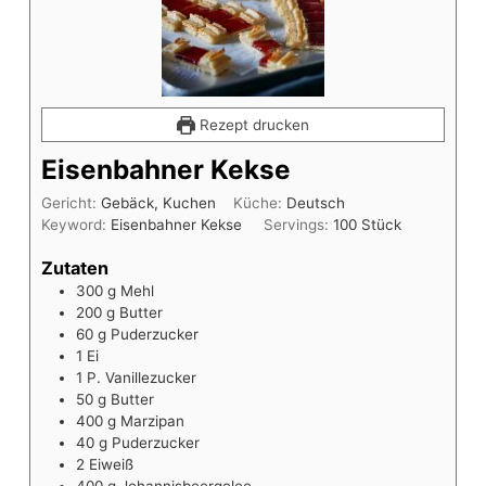
Rezept drucken
Eisenbahner Kekse
Gericht:
Gebäck, Kuchen
Küche:
Deutsch
Keyword:
Eisenbahner Kekse
Servings:
100
Stück
Zutaten
300
g
Mehl
200
g
Butter
60
g
Puderzucker
1
Ei
1
P.
Vanillezucker
50
g
Butter
400
g
Marzipan
40
g
Puderzucker
2
Eiweiß
400
g
Johannisbeergelee