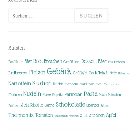
Suchen
nach:
Zutaten
Brot
Dessert
Brötchen
Eier
Bier
Basilikum
Craftbier
Eis
Erbsen
Gebäck
Fleisch
Erdbeeren
Hackfleisch
Geflügel
Hefe
Hähnchen
Kuchen
Kartoffeln
Kürbis
Mandeln
Marzipan
Mehl
Mehlspeisen
Nudeln
Pasta
Parmesan
Möhren
Nüsse
Pesto
Paprika
Plätzchen
Schokolade
Reis
Risotto
Sahne
Spargel
Pralinen
Spinat
Thermomix
Tomaten
Äpfel
Zitronen
Zimt
Vegetarisch
Waffeln