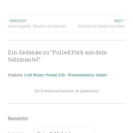
< PREVIOUS
NEXT >
Beitragsnavigation
Papas arrugadas – Kartoffeln mit Salzkruste
Bruschetta mit Tomaten und Ingwer
Ein Gedanke zu “
Pulled Pork aus dem
Salzmantel
”
Pingback:
Craft Brauer Festival 2018 - Braumanufaktur Schäfer
Die Kommentarfunktion ist geschlossen.
Newsletter