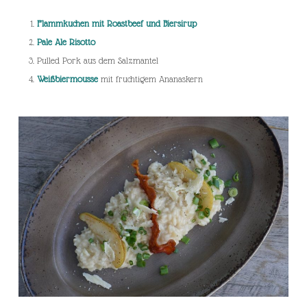
Flammkuchen mit Roastbeef und Biersirup
Pale Ale Risotto
Pulled Pork aus dem Salzmantel
Weißbiermousse
mit fruchtigem Ananaskern