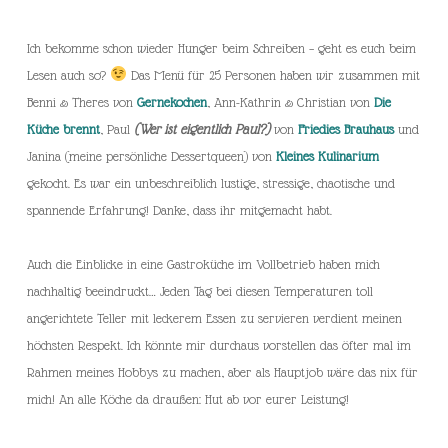
Ich bekomme schon wieder Hunger beim Schreiben – geht es euch beim
Lesen auch so?
Das Menü für 25 Personen haben wir zusammen mit
Benni & Theres von
Gernekochen
, Ann-Kathrin & Christian von
Die
Küche brennt
, Paul
(Wer ist eigentlich Paul?)
von
Friedies Brauhaus
und
Janina (meine persönliche Dessertqueen) von
Kleines Kulinarium
gekocht. Es war ein unbeschreiblich lustige, stressige, chaotische und
spannende Erfahrung! Danke, dass ihr mitgemacht habt.
Auch die Einblicke in eine Gastroküche im Vollbetrieb haben mich
nachhaltig beeindruckt… Jeden Tag bei diesen Temperaturen toll
angerichtete Teller mit leckerem Essen zu servieren verdient meinen
höchsten Respekt. Ich könnte mir durchaus vorstellen das öfter mal im
Rahmen meines Hobbys zu machen, aber als Hauptjob wäre das nix für
mich! An alle Köche da draußen: Hut ab vor eurer Leistung!