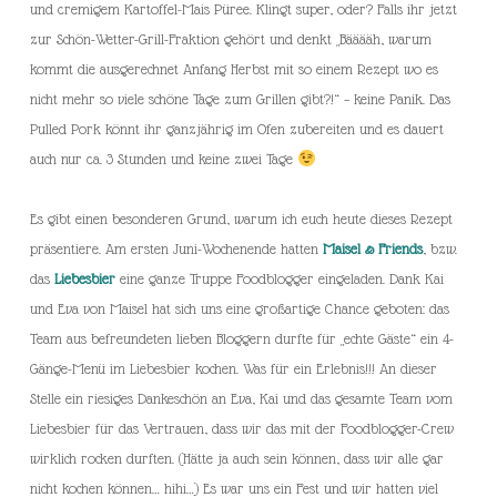
und cremigem Kartoffel-Mais Püree. Klingt super, oder? Falls ihr jetzt
zur Schön-Wetter-Grill-Fraktion gehört und denkt „Bääääh, warum
kommt die ausgerechnet Anfang Herbst mit so einem Rezept wo es
nicht mehr so viele schöne Tage zum Grillen gibt?!“ – keine Panik. Das
Pulled Pork könnt ihr ganzjährig im Ofen zubereiten und es dauert
auch nur ca. 3 Stunden und keine zwei Tage
Es gibt einen besonderen Grund, warum ich euch heute dieses Rezept
präsentiere. Am ersten Juni-Wochenende hatten
Maisel & Friends
, bzw.
das
Liebesbier
eine ganze Truppe Foodblogger eingeladen. Dank Kai
und Eva von Maisel hat sich uns eine großartige Chance geboten: das
Team aus befreundeten lieben Bloggern durfte für „echte Gäste“ ein 4-
Gänge-Menü im Liebesbier kochen. Was für ein Erlebnis!!! An dieser
Stelle ein riesiges Dankeschön an Eva, Kai und das gesamte Team vom
Liebesbier für das Vertrauen, dass wir das mit der Foodblogger-Crew
wirklich rocken durften. (Hätte ja auch sein können, dass wir alle gar
nicht kochen können… hihi…) Es war uns ein Fest und wir hatten viel