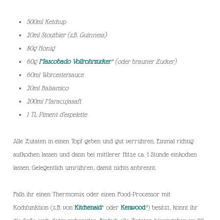
500ml Ketchup
20ml Stoutbier (z.B. Guinness)
80g Honig
60g
Mascobado Vollrohrzucker
* (oder brauner Zucker)
60ml Worcestersauce
20ml Balsamico
200ml Maracujasaft
1 TL Piment d’espelette
Alle Zutaten in einen Topf geben und gut verrühren. Einmal richtig
aufkochen lassen und dann bei mittlerer Hitze ca. 1 Stunde einkochen
lassen. Gelegentlich umrühren, damit nichts anbrennt.
Falls ihr einen Thermomix oder einen Food-Processor mit
Kochfunktion (z.B. von
Kitchenaid
*
oder
Kenwood
*) besitzt, könnt ihr