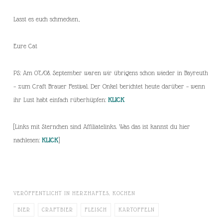
Lasst es euch schmecken,
Eure Cat
PS: Am 07./08. September waren wir übrigens schon wieder in Bayreuth
– zum Craft Brauer Festival. Der Onkel berichtet heute darüber – wenn
ihr Lust habt einfach rüberhüpfen:
KLICK
[Links mit Sternchen sind Affiliatelinks. Was das ist kannst du hier
nachlesen:
KLICK
]
VERÖFFENTLICHT IN
HERZHAFTES
,
KOCHEN
BIER
CRAFTBIER
FLEISCH
KARTOFFELN