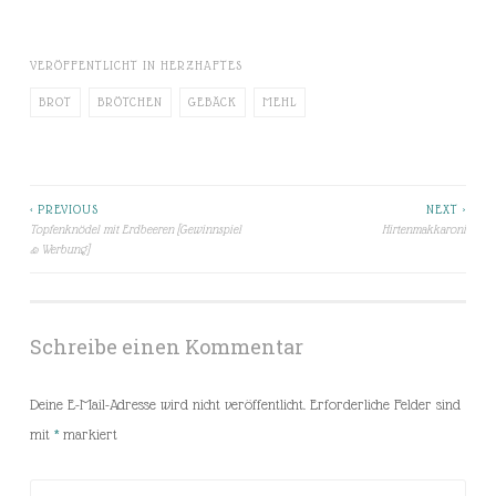
VERÖFFENTLICHT IN
HERZHAFTES
BROT
BRÖTCHEN
GEBÄCK
MEHL
< PREVIOUS
NEXT >
Beitragsnavigation
Topfenknödel mit Erdbeeren [Gewinnspiel
Hirtenmakkaroni
& Werbung]
Schreibe einen Kommentar
Deine E-Mail-Adresse wird nicht veröffentlicht.
Erforderliche Felder sind
mit
*
markiert