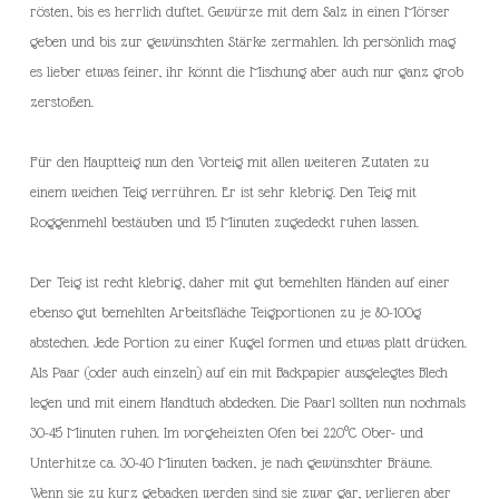
rösten, bis es herrlich duftet. Gewürze mit dem Salz in einen Mörser
geben und bis zur gewünschten Stärke zermahlen. Ich persönlich mag
es lieber etwas feiner, ihr könnt die Mischung aber auch nur ganz grob
zerstoßen.
Für den Hauptteig nun den Vorteig mit allen weiteren Zutaten zu
einem weichen Teig verrühren. Er ist sehr klebrig. Den Teig mit
Roggenmehl bestäuben und 15 Minuten zugedeckt ruhen lassen.
Der Teig ist recht klebrig, daher mit gut bemehlten Händen auf einer
ebenso gut bemehlten Arbeitsfläche Teigportionen zu je 80-100g
abstechen. Jede Portion zu einer Kugel formen und etwas platt drücken.
Als Paar (oder auch einzeln) auf ein mit Backpapier ausgelegtes Blech
legen und mit einem Handtuch abdecken. Die Paarl sollten nun nochmals
30-45 Minuten ruhen. Im vorgeheizten Ofen bei 220°C Ober- und
Unterhitze ca. 30-40 Minuten backen, je nach gewünschter Bräune.
Wenn sie zu kurz gebacken werden sind sie zwar gar, verlieren aber