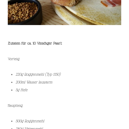
Zutaten für ca. 10 Vinschger Paarl:
Vorteig:
220g Roggenmehl (Typ 1150)
200ml Wasser lauwarm
5g Hefe
Hauptteig:
500g Roggenmehl
280g Weizenmehl