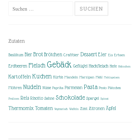
Suchen
nach:
Zutaten
Brot
Dessert
Brötchen
Eier
Bier
Basilikum
Craftbier
Eis
Erbsen
Gebäck
Fleisch
Erdbeeren
Hackfleisch
Geflügel
Hefe
Hähnchen
Kuchen
Kartoffeln
Kürbis
Mandeln
Marzipan
Mehl
Mehlspeisen
Nudeln
Pasta
Parmesan
Möhren
Nüsse
Pesto
Paprika
Plätzchen
Schokolade
Reis
Risotto
Sahne
Spargel
Pralinen
Spinat
Thermomix
Tomaten
Äpfel
Zitronen
Zimt
Vegetarisch
Waffeln