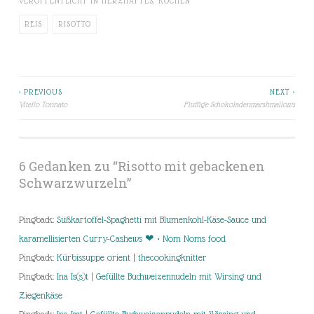
VERÖFFENTLICHT IN
HERZHAFTES
,
KOCHEN
REIS
RISOTTO
< PREVIOUS
NEXT >
Beitragsnavigation
Vitello Tonnato
Fluffige Schokoladenmarshmallows
6 Gedanken zu “
Risotto mit gebackenen
Schwarzwurzeln
”
Pingback:
Süßkartoffel-Spaghetti mit Blumenkohl-Käse-Sauce und
karamellisierten Curry-Cashews ❤ • Nom Noms food
Pingback:
Kürbissuppe orient | thecookingknitter
Pingback:
Ina Is(s)t | Gefüllte Buchweizennudeln mit Wirsing und
Ziegenkäse
Pingback:
Ina Isst | Gefüllte Buchweizennudeln mit Wirsing und