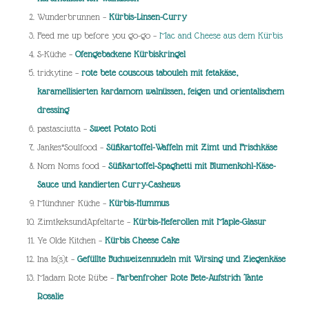
Wunderbrunnen –
Kürbis-Linsen-Curry
Feed me up before you go-go –
Mac and Cheese aus dem Kürbis
S-Küche –
Ofengebackene Kürbiskringel
trickytine –
rote bete couscous tabouleh mit fetakäse,
karamellisierten kardamom walnüssen, feigen und orientalischem
dressing
pastasciutta –
Sweet Potato Roti
Jankes*Soulfood –
Süßkartoffel-Waffeln mit Zimt und Frischkäse
Nom Noms food –
Süßkartoffel-Spaghetti mit Blumenkohl-Käse-
Sauce und kandierten Curry-Cashews
Münchner Küche –
Kürbis-Hummus
ZimtkeksundApfeltarte –
Kürbis-Heferollen mit Maple-Glasur
Ye Olde Kitchen –
Kürbis Cheese Cake
Ina Is(s)t –
Gefüllte Buchweizennudeln mit Wirsing und Ziegenkäse
Madam Rote Rübe –
Farbenfroher Rote Bete-Aufstrich Tante
Rosalie