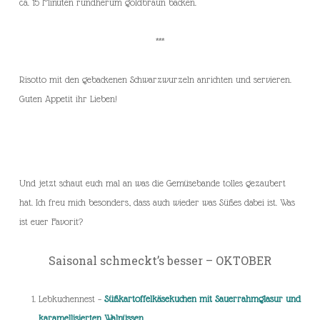
ca. 15 Minuten rundherum goldbraun backen.
***
Risotto mit den gebackenen Schwarzwurzeln anrichten und servieren.
Guten Appetit ihr Lieben!
Und jetzt schaut euch mal an was die Gemüsebande tolles gezaubert
hat. Ich freu mich besonders, dass auch wieder was Süßes dabei ist. Was
ist euer Favorit?
Saisonal schmeckt’s besser – OKTOBER
Lebkuchennest –
Süßkartoffelkäsekuchen mit Sauerrahmglasur und
karamellisierten Walnüssen