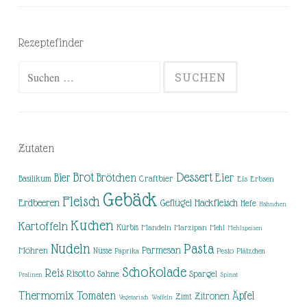
Rezeptefinder
Suchen
nach:
Zutaten
Brot
Dessert
Brötchen
Eier
Bier
Basilikum
Craftbier
Eis
Erbsen
Gebäck
Fleisch
Erdbeeren
Hackfleisch
Geflügel
Hefe
Hähnchen
Kuchen
Kartoffeln
Kürbis
Mandeln
Marzipan
Mehl
Mehlspeisen
Nudeln
Pasta
Parmesan
Möhren
Nüsse
Pesto
Paprika
Plätzchen
Schokolade
Reis
Risotto
Sahne
Spargel
Pralinen
Spinat
Thermomix
Tomaten
Äpfel
Zitronen
Zimt
Vegetarisch
Waffeln