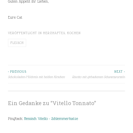
Guten Appetit ihr Lieben,
Eure Cat
VERÖFFENTLICHT IN
HERZHAFTES
,
KOCHEN
FLEISCH
< PREVIOUS
NEXT >
Beitragsnavigation
Schokoladen-Milchreis mit heißen Kirschen
Risotto mit gebackenen Schwarzwurzeln
Ein Gedanke zu “
Vitello Tonnato
”
Pingback:
Hessisch Vitello - Schlemmerkatze