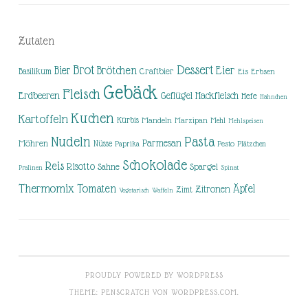
Zutaten
Brot
Dessert
Brötchen
Eier
Bier
Basilikum
Craftbier
Eis
Erbsen
Gebäck
Fleisch
Erdbeeren
Hackfleisch
Geflügel
Hefe
Hähnchen
Kuchen
Kartoffeln
Kürbis
Mandeln
Marzipan
Mehl
Mehlspeisen
Nudeln
Pasta
Parmesan
Möhren
Nüsse
Pesto
Paprika
Plätzchen
Schokolade
Reis
Risotto
Sahne
Spargel
Pralinen
Spinat
Thermomix
Tomaten
Äpfel
Zitronen
Zimt
Vegetarisch
Waffeln
PROUDLY POWERED BY WORDPRESS
THEME: PENSCRATCH VON
WORDPRESS.COM
.