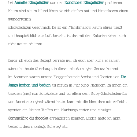
bei
Annette Klingelhöfer
von der
Konditorei Klingelhöfer
probieren.
Kaum sind sie im Mund lösen sie sich einfach auf und hinterlassen einen
wundervollen
schokoladigen Geschmack. Da so ein Marshmallow kaum etwas wiegt
und hauptsächlich aus Luft besteht, ist das mit den Kalorien sicher auch
nicht weiter schlimm…
Bevor ich euch das Rezept verrate will ich euch aber kurz erzählen
wieso ihr heute überhaupt in diesen schokoladigen Genuss kommt!
Im Sommer waren unsere Bloggerfreunde Sascha und Torsten von
Die
Jungs kochen und backen
zu Besuch in Marburg. Nachdem ich ihnen ein
bisschen (viel) von Schokolade und vorallem dem Ruby-Schokoladen-Eis
von Annette vorgeschwärmt hatte, kam mir die Idee, dass wir vielleicht
spontan ein kleines Treffen mit Marburgs erster und einziger
Sommelière du chocolat
arrangieren könnten. Leider hatte ich nicht
bedacht, dass montags Ruhetag ist….