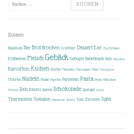
Suchen
nach:
Zutaten
Brot
Dessert
Brötchen
Eier
Bier
Basilikum
Craftbier
Eis
Erbsen
Gebäck
Fleisch
Erdbeeren
Hackfleisch
Geflügel
Hefe
Hähnchen
Kuchen
Kartoffeln
Kürbis
Mandeln
Marzipan
Mehl
Mehlspeisen
Nudeln
Pasta
Parmesan
Möhren
Nüsse
Pesto
Paprika
Plätzchen
Schokolade
Reis
Risotto
Sahne
Spargel
Pralinen
Spinat
Thermomix
Tomaten
Äpfel
Zitronen
Zimt
Vegetarisch
Waffeln