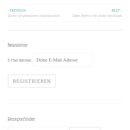
< PREVIOUS
NEXT >
Beitragsnavigation
Risotto mit gebackenen Schwarzwurzeln
Süßes Hefebrot mit weißer Schokolade
Newsletter
E-Mail-Adresse:
Rezeptefinder