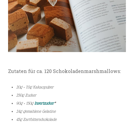
Zutaten für ca. 120 Schokoladenmarshmallows:
20g + 70g Kakaopulver
250g Zucker
90g + 150g
Invertzucker
*
24g gemahlene Gelatine
45g Zartbitterschokolade