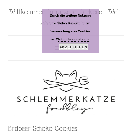
Willkommen in unserer leckeren Welt!
Zum
Durch die weitere Nutzung
Inhalt
Schön, dass du da bist…
der Seite stimmst du der
springen
Verwendung von Cookies
zu.
Weitere Informationen
AKZEPTIEREN
MENÜ
Erdbeer Schoko Cookies