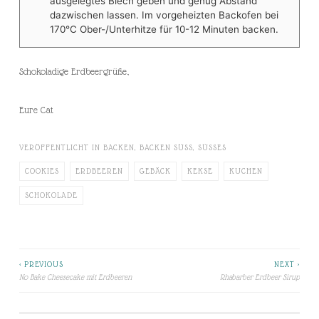
ausgelegtes Blech geben und genug Abstand
dazwischen lassen. Im vorgeheizten Backofen bei
170°C Ober-/Unterhitze für 10-12 Minuten backen.
Schokoladige Erdbeergrüße,
Eure Cat
VERÖFFENTLICHT IN
BACKEN
,
BACKEN SÜSS
,
SÜSSES
COOKIES
ERDBEEREN
GEBÄCK
KEKSE
KUCHEN
SCHOKOLADE
< PREVIOUS
NEXT >
Beitragsnavigation
No Bake Cheesecake mit Erdbeeren
Rhabarber Erdbeer Sirup