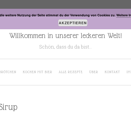
die weitere Nutzung der Seite stimmst du der Verwendung von Cookies zu.
Weitere I
AKZEPTIEREN
Willkommen in unserer leckeren Welt!
Schön, dass du da bist…
BRÖTCHEN
KOCHEN MIT BIER
ALLE REZEPTE
ÜBER
KONTAKT
IM
Sirup