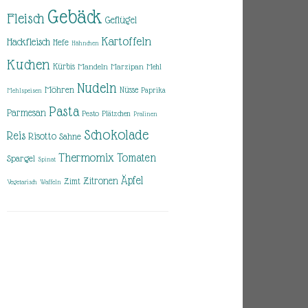
Gebäck
Fleisch
Geflügel
Kartoffeln
Hackfleisch
Hefe
Hähnchen
Kuchen
Kürbis
Mandeln
Marzipan
Mehl
Nudeln
Möhren
Nüsse
Paprika
Mehlspeisen
Pasta
Parmesan
Pesto
Plätzchen
Pralinen
Schokolade
Reis
Risotto
Sahne
Thermomix
Tomaten
Spargel
Spinat
Äpfel
Zitronen
Zimt
Vegetarisch
Waffeln