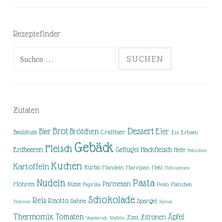
Rezeptefinder
Suchen
nach:
Zutaten
Brot
Dessert
Brötchen
Eier
Bier
Basilikum
Craftbier
Eis
Erbsen
Gebäck
Fleisch
Erdbeeren
Hackfleisch
Geflügel
Hefe
Hähnchen
Kuchen
Kartoffeln
Kürbis
Mandeln
Marzipan
Mehl
Mehlspeisen
Nudeln
Pasta
Parmesan
Möhren
Nüsse
Pesto
Paprika
Plätzchen
Schokolade
Reis
Risotto
Sahne
Spargel
Pralinen
Spinat
Thermomix
Tomaten
Äpfel
Zitronen
Zimt
Vegetarisch
Waffeln