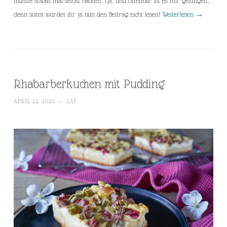
müsste sowas mal selbst backen. Tja, und offenbar ist es mir gelungen,
denn sonst würdet ihr ja nun den Beitrag nicht lesen!
Weiterlesen
→
Rhabarberkuchen mit Pudding
APRIL 22, 2020
~
CAT