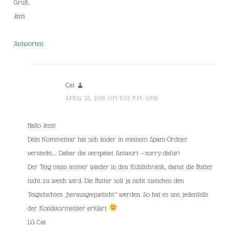
Gruß,
Jens
Antworten
Cat
APRIL 26, 2016 UM 7:05 P.M. UHR
Hallo Jens!
Dein Kommentar hat sich leider in meinem Spam-Ordner
versteckt…. Daher die verspätet Antwort – sorry dafür!
Der Teig muss immer wieder in den Kühlschrank, damit die Butter
nicht zu weich wird. Die Butter soll ja nicht zwischen den
Teigschichten „herausgequetscht“ werden. So hat es uns jedenfalls
der Konditormeister erklärt
LG Cat