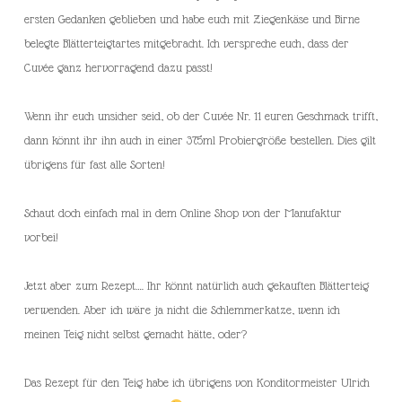
ersten Gedanken geblieben und habe euch mit Ziegenkäse und Birne
belegte Blätterteigtartes mitgebracht. Ich verspreche euch, dass der
Cuvée ganz hervorragend dazu passt!
Wenn ihr euch unsicher seid, ob der Cuvée Nr. 11 euren Geschmack trifft,
dann könnt ihr ihn auch in einer 375ml Probiergröße bestellen. Dies gilt
übrigens für fast alle Sorten!
Schaut doch einfach mal in dem Online Shop von der Manufaktur
vorbei!
Jetzt aber zum Rezept…. Ihr könnt natürlich auch gekauften Blätterteig
verwenden. Aber ich wäre ja nicht die Schlemmerkatze, wenn ich
meinen Teig nicht selbst gemacht hätte, oder?
Das Rezept für den Teig habe ich übrigens von Konditormeister Ulrich