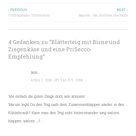
< PREVIOUS
NEXT >
Beitragsnavigation
Frühlingshaftes Möhrenrisotto
Baguette – das Allerbeste überhaupt!
4 Gedanken zu “
Blätterteig mit Birne und
Ziegenkäse und eine PriSecco-
Empfehlung
”
Jens
APRIL 1, 2016 UM 7:43 P.M. UHR
Wie einfach die guten Dinge doch sein können!
Warum legst Du den Teig nach dem Zusammenklappen wieder in den
Kühlschrank? Kann man den Teig nicht hintereinander weg walzen,
klappen, walzen …?