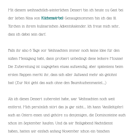
Mit diesem weihnachtlich-winterlichen Dessert bin ich heute zu Gast bei
der lieben Nina von
Küchenwirbel
! Genaugenommen bin ich das 18.
Türchen in ihrem kulinarischen Adventskalender. Ich freue mich sehr,
dass ich dabei sein darf.
Falls ihr also 6 Tage vor Weihnachten immer noch keine Idee für den
süßen Menügang habt, dann probiert unbedingt diese leckere Mousse!
Die Zubereitung ist zugegeben etwas aufwendig, aber spätestens beim
ersten Happen merkt ihr, dass sich aller Aufwand mehr als gelohnt
hat! (Zur Not geht das auch ohne den Baumkuchenmantel….)
Als ich dieses Dessert zubereitet habe, war Weihnachten noch weit
entfernt. Mich persönlich stört das ja gar nicht…. Ich kann Vanillekipferl
auch an Ostern essen und gehöre zu denjenigen, die Dominosteine auch
schon im September kaufen. Und da wir Heiligabend Nachtdienst
haben, hatten wir einfach anfang November schon ein bisschen