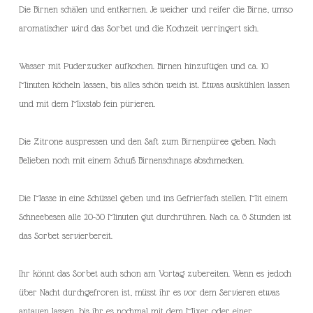
Die Birnen schälen und entkernen. Je weicher und reifer die Birne, umso
aromatischer wird das Sorbet und die Kochzeit verringert sich.
Wasser mit Puderzucker aufkochen. Birnen hinzufügen und ca. 10
Minuten köcheln lassen, bis alles schön weich ist. Etwas auskühlen lassen
und mit dem Mixstab fein pürieren.
Die Zitrone auspressen und den Saft zum Birnenpüree geben. Nach
Belieben noch mit einem Schuß Birnenschnaps abschmecken.
Die Masse in eine Schüssel geben und ins Gefrierfach stellen. Mit einem
Schneebesen alle 20-30 Minuten gut durchrühren. Nach ca. 6 Stunden ist
das Sorbet servierbereit.
Ihr könnt das Sorbet auch schon am Vortag zubereiten. Wenn es jedoch
über Nacht durchgefroren ist, müsst ihr es vor dem Servieren etwas
antauen lassen, bis ihr es nochmal mit dem Mixer oder einer