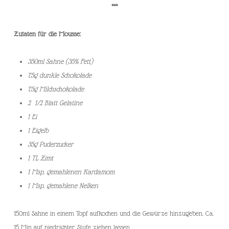
***
Zutaten für die Mousse:
350ml Sahne (35% Fett)
75g dunkle Schokolade
75g Milchschokolade
2 1/2 Blatt Gelatine
1 Ei
1 Eigelb
35g Puderzucker
1 TL Zimt
1 Msp. gemahlenen Kardamom
1 Msp. gemahlene Nelken
150ml Sahne in einem Topf aufkochen und die Gewürze hinzugeben. Ca.
15 Min auf niedrigster Stufe ziehen lassen.