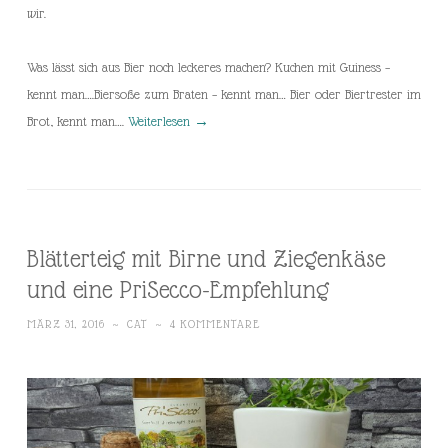
wir.
Was lässt sich aus Bier noch leckeres machen? Kuchen mit Guiness –
kennt man….Biersoße zum Braten – kennt man… Bier oder Biertrester im
Brot, kennt man….
Weiterlesen
→
Blätterteig mit Birne und Ziegenkäse
und eine PriSecco-Empfehlung
MÄRZ 31, 2016
~
CAT
~
4 KOMMENTARE