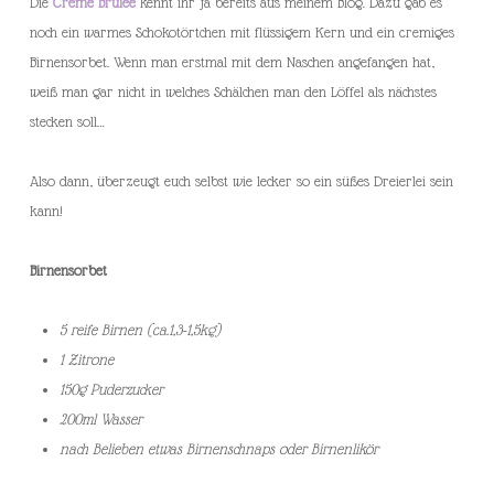
Die
Crème Brûlée
kennt ihr ja bereits aus meinem Blog. Dazu gab es
noch ein warmes Schokotörtchen mit flüssigem Kern und ein cremiges
Birnensorbet. Wenn man erstmal mit dem Naschen angefangen hat,
weiß man gar nicht in welches Schälchen man den Löffel als nächstes
stecken soll…
Also dann, überzeugt euch selbst wie lecker so ein süßes Dreierlei sein
kann!
Birnensorbet
5 reife Birnen (ca.1,3-1,5kg)
1 Zitrone
150g Puderzucker
200ml Wasser
nach Belieben etwas Birnenschnaps oder Birnenlikör