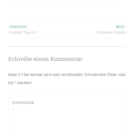
< PREVIOUS
NEXT >
Beitragsnavigation
Fruchtiges Thaicurry
Mornshäuser Krüstchen
Schreibe einen Kommentar
Deine E-Mail-Adresse wird nicht veröffentlicht.
Erforderliche Felder sind
mit
*
markiert
KOMMENTAR
*