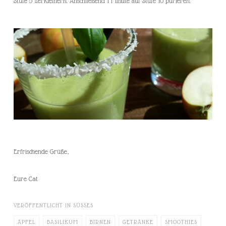
Stufe 5 zerkleinern. Anschließend 1 Minute auf Stufe 10 pürieren.
Erfrischende Grüße,
Eure Cat
VERÖFFENTLICHT IN
SÜSSES
ÄPFEL
BASILIKUM
BIRNEN
GETRÄNKE
SMOOTHIES