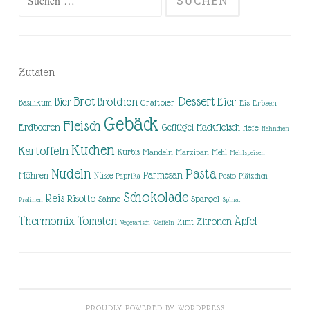
nach:
Zutaten
Brot
Dessert
Brötchen
Eier
Bier
Basilikum
Craftbier
Eis
Erbsen
Gebäck
Fleisch
Erdbeeren
Hackfleisch
Geflügel
Hefe
Hähnchen
Kuchen
Kartoffeln
Kürbis
Mandeln
Marzipan
Mehl
Mehlspeisen
Nudeln
Pasta
Parmesan
Möhren
Nüsse
Pesto
Paprika
Plätzchen
Schokolade
Reis
Risotto
Sahne
Spargel
Pralinen
Spinat
Thermomix
Tomaten
Äpfel
Zitronen
Zimt
Vegetarisch
Waffeln
PROUDLY POWERED BY WORDPRESS