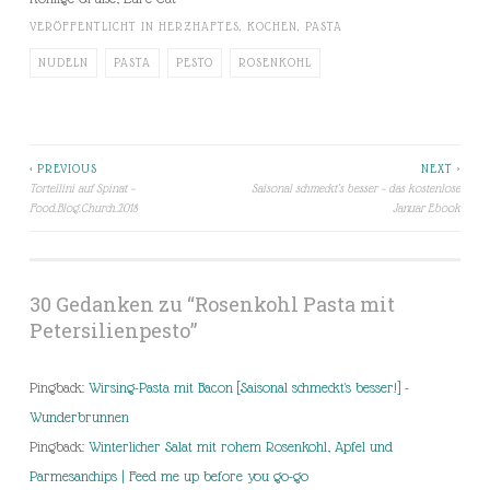
VERÖFFENTLICHT IN
HERZHAFTES
,
KOCHEN
,
PASTA
NUDELN
PASTA
PESTO
ROSENKOHL
< PREVIOUS
NEXT >
Beitragsnavigation
Tortellini auf Spinat –
Saisonal schmeckt’s besser – das kostenlose
Food.Blog.Church.2018
Januar Ebook
30 Gedanken zu “
Rosenkohl Pasta mit
Petersilienpesto
”
Pingback:
Wirsing-Pasta mit Bacon [Saisonal schmeckt's besser!] -
Wunderbrunnen
Pingback:
Winterlicher Salat mit rohem Rosenkohl, Apfel und
Parmesanchips | Feed me up before you go-go