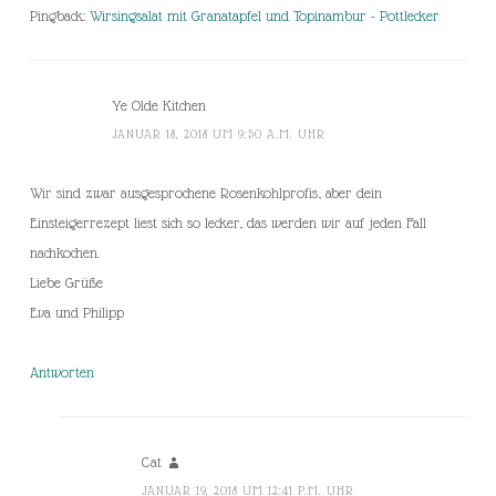
Pingback:
Wirsingsalat mit Granatapfel und Topinambur - Pottlecker
Ye Olde Kitchen
JANUAR 18, 2018 UM 9:50 A.M. UHR
Wir sind zwar ausgesprochene Rosenkohlprofis, aber dein
Einsteigerrezept liest sich so lecker, das werden wir auf jeden Fall
nachkochen.
Liebe Grüße
Eva und Philipp
Antworten
Cat
JANUAR 19, 2018 UM 12:41 P.M. UHR