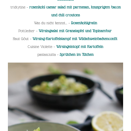
trickytine –
rosenkohl caesar salad mit parmesan, knusprigem bacon
und chili croutons
Was du nicht kennst… –
Rosenkohlgratin
Pott.lecker –
Wirsingsalat mit Granatapfel und Topinambur
Haut Gôut –
Wirsing-Kartoffelstampf mit Wildschweinbackenconfit
Cuisine Violette –
Wirsingeintopf mit Kartoffeln
pastasciutta –
Sprütchen im Tütchen