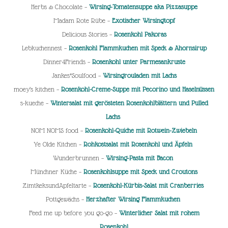
Herbs & Chocolate –
Wirsing-Tomatensuppe aka Pizzasuppe
Madam Rote Rübe –
Exotischer Wirsingtopf
Delicious Stories –
Rosenkohl Pakoras
Lebkuchennest –
Rosenkohl Flammkuchen mit Speck & Ahornsirup
Dinner4Friends –
Rosenkohl unter Parmesankruste
Jankes*Soulfood –
Wirsingrouladen mit Lachs
moey’s kitchen –
Rosenkohl-Creme-Suppe mit Pecorino und Haselnüssen
s-kueche –
Wintersalat mit gerösteten Rosenkohlblättern und Pulled
Lachs
NOM NOMS food –
Rosenkohl-Quiche mit Rotwein-Zwiebeln
Ye Olde Kitchen –
Rohkostsalat mit Rosenkohl und Äpfeln
Wunderbrunnen –
Wirsing-Pasta mit Bacon
Münchner Küche –
Rosenkohlsuppe mit Speck und Croutons
ZimtkeksundApfeltarte –
Rosenkohl-Kürbis-Salat mit Cranberries
Pottgewächs –
Herzhafter Wirsing Flammkuchen
Feed me up before you go-go –
Winterlicher Salat mit rohem
Rosenkohl