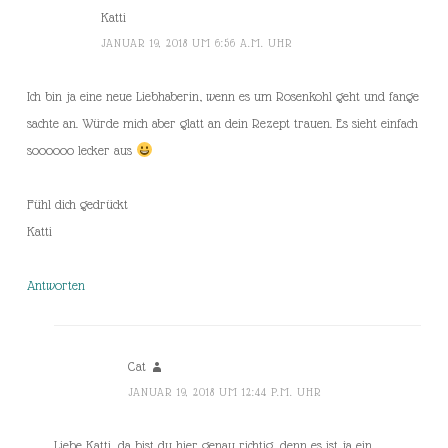
Katti
JANUAR 19, 2018 UM 6:56 A.M. UHR
Ich bin ja eine neue Liebhaberin, wenn es um Rosenkohl geht und fange
sachte an. Würde mich aber glatt an dein Rezept trauen. Es sieht einfach
soooooo lecker aus
Fühl dich gedrückt
Katti
Antworten
Cat
JANUAR 19, 2018 UM 12:44 P.M. UHR
Liebe Katti, da bist du hier genau richtig, denn es ist ja ein