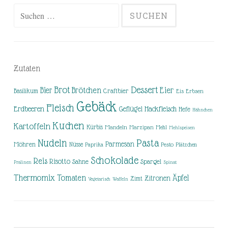
Suchen
nach:
Zutaten
Brot
Dessert
Brötchen
Eier
Bier
Basilikum
Craftbier
Eis
Erbsen
Gebäck
Fleisch
Erdbeeren
Hackfleisch
Geflügel
Hefe
Hähnchen
Kuchen
Kartoffeln
Kürbis
Mandeln
Marzipan
Mehl
Mehlspeisen
Nudeln
Pasta
Parmesan
Möhren
Nüsse
Pesto
Paprika
Plätzchen
Schokolade
Reis
Risotto
Sahne
Spargel
Pralinen
Spinat
Thermomix
Tomaten
Äpfel
Zitronen
Zimt
Vegetarisch
Waffeln