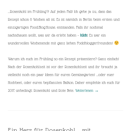
…Rosenkohl im Frühling?! Auf jeden Fall! Ich gebe ja zu, dass das
Rezept schon 6 Wochen alt ist. Es ist nämlich in Berlin beim ersten und
einzigartigen Food.Blog.House. entstanden. Falls ihr nochmal
nachschauen wollt, was wir da erlebt haben –
klick
! Es war ein
wundervolles Wochenende mit ganz lieben Foddbloggerfreunden!
Warum ich euch im Frühling so ein Rezept präsentiere? Ganz einfach!
Nach der Rosenkohlzeit ist vor der Rosenkohlzeit und ihr braucht ja
vielleicht noch ein paar Ideen für euren Gemüsegarten! …oder euer
Hochbeet, oder euren bepflanzten Balkon. Daher empfehle ich euch für
2017 unbedingt: Rosenkohl und Rote Bete.
Weiterlesen
→
Ein Herz für Rosenkohl – mit