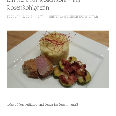
Rosenkohlgratin
FEBRUAR 12, 2015
~
CAT
~
HINTERLASSE EINEN KOMMENTAR
….dazu Meerrettichpü und Lende im Sesammantel!