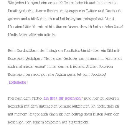
Wie jeden Morgen beim ersten Kaffee so habe ich auch heute meine
Emails gecheckt, diverse Benachrichtigungen von Twitter und Facebook
gelesen und schließlich auch mal bei Instagram reingeschaut. Vor 4
Monaten hätte ich mir nicht träumen lassen, dass ich bei so vielen Social
Media-Seiten akiv sein würde…
Beim Durchstöbern der Instagram Foodfotos bin ich über ein Bild mit
Rosenkohl gestolpert. Mein erster Gedanke war „hmmmm…. könnte ich
auch mal wieder essen!“ Hinter dem erfrischend grünen Foto von
Rosenkohl versteckt sich eine Aktion gestartet vom Foodblog
„
Löffelsache
„!
Frei nach dem Motto „
Ein Herz für Rosenkohl
“ wird hier zu leckeren
Rezepten mit dem unbeliebten Gemüse aufgerufen. Ich hoffe, dass ich
mit meinem Rezept auch einen kleinen Beitrag dazu leisten kann den
Rosenkohl von seinem schlechten Ruf zu befreien!