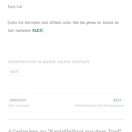
Eure Cat
[Links mit Sternchen sind Affiliate Links. Was das genau ist, kannst du
hier nachlesen:
KLICK
]
VERÖFFENTLICHT IN
BACKEN
,
BACKEN HERZHAFT
BROT
< PREVIOUS
NEXT >
Beitragsnavigation
Chili con Carne
Wildentenravioli mit Maronenschaum
4 Gedanken zu “
Kartoffelbrot aus dem Topf
”