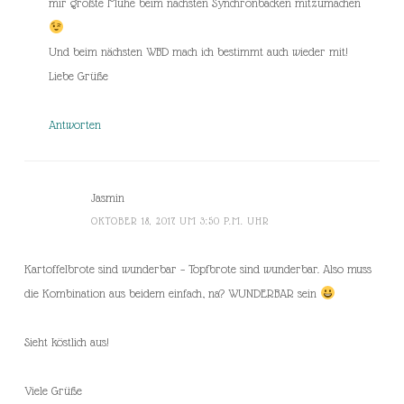
mir größte Mühe beim nächsten Synchronbacken mitzumachen
Und beim nächsten WBD mach ich bestimmt auch wieder mit!
Liebe Grüße
Antworten
Jasmin
OKTOBER 18, 2017 UM 3:50 P.M. UHR
Kartoffelbrote sind wunderbar – Topfbrote sind wunderbar. Also muss
die Kombination aus beidem einfach, na? WUNDERBAR sein
Sieht köstlich aus!
Viele Grüße