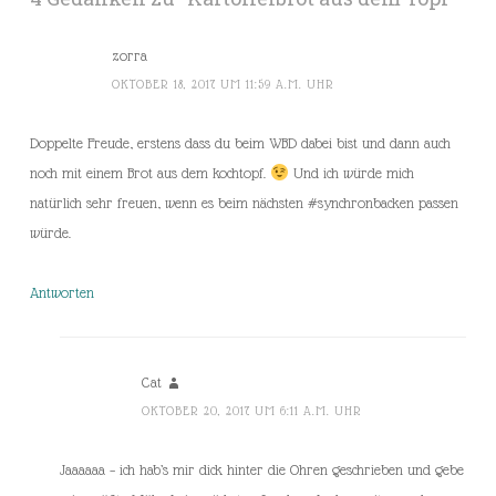
zorra
OKTOBER 18, 2017 UM 11:59 A.M. UHR
Doppelte Freude, erstens dass du beim WBD dabei bist und dann auch
noch mit einem Brot aus dem kochtopf.
Und ich würde mich
natürlich sehr freuen, wenn es beim nächsten #synchronbacken passen
würde.
Antworten
Cat
OKTOBER 20, 2017 UM 6:11 A.M. UHR
Jaaaaaa – ich hab’s mir dick hinter die Ohren geschrieben und gebe