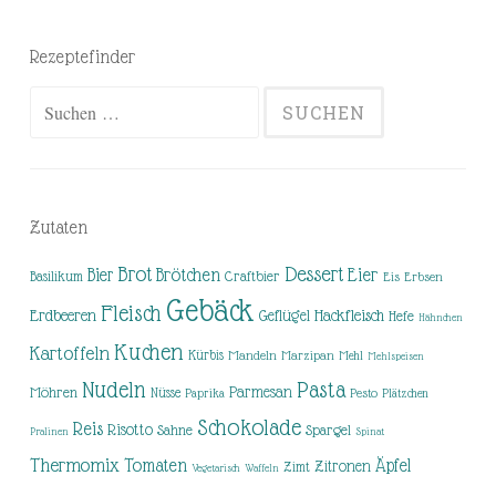
Rezeptefinder
Suchen
nach:
Zutaten
Brot
Dessert
Brötchen
Eier
Bier
Basilikum
Craftbier
Eis
Erbsen
Gebäck
Fleisch
Erdbeeren
Hackfleisch
Geflügel
Hefe
Hähnchen
Kuchen
Kartoffeln
Kürbis
Mandeln
Marzipan
Mehl
Mehlspeisen
Nudeln
Pasta
Parmesan
Möhren
Nüsse
Pesto
Paprika
Plätzchen
Schokolade
Reis
Risotto
Sahne
Spargel
Pralinen
Spinat
Thermomix
Tomaten
Äpfel
Zitronen
Zimt
Vegetarisch
Waffeln