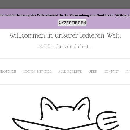
die weitere Nutzung der Seite stimmst du der Verwendung von Cookies zu.
Weitere I
AKZEPTIEREN
Willkommen in unserer leckeren Welt!
Schön, dass du da bist…
BRÖTCHEN
KOCHEN MIT BIER
ALLE REZEPTE
ÜBER
KONTAKT
IM