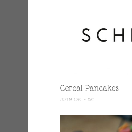
Cereal Pancakes
JUNI 18, 2020
~
CAT