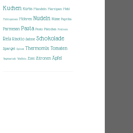
Kuchen
Kürbis
Mandeln
Marzipan
Mehl
Nudeln
Möhren
Nüsse
Paprika
Mehlspeisen
Pasta
Parmesan
Pesto
Plätzchen
Pralinen
Schokolade
Reis
Risotto
Sahne
Thermomix
Tomaten
Spargel
Spinat
Äpfel
Zitronen
Zimt
Vegetarisch
Waffeln