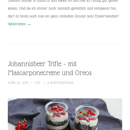
zweiten Heimat in Südtirol und haben es uns mal so richtig gut gehen
lassen. Und da ich immer noch ziemlich gemütlich und entspannt bin,
darf es heute auch mal ein ganz einfaches Rezept sein! Einverstanden?
Weiterlesen
→
Johannisbeer Trifle – mit
Mascarponecreme und Oreos
JUNI 27, 2017
~
CAT
~
4 KOMMENTARE