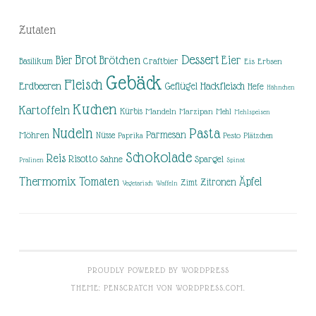
Zutaten
Brot
Dessert
Brötchen
Eier
Bier
Basilikum
Craftbier
Eis
Erbsen
Gebäck
Fleisch
Erdbeeren
Hackfleisch
Geflügel
Hefe
Hähnchen
Kuchen
Kartoffeln
Kürbis
Mandeln
Marzipan
Mehl
Mehlspeisen
Nudeln
Pasta
Parmesan
Möhren
Nüsse
Pesto
Paprika
Plätzchen
Schokolade
Reis
Risotto
Sahne
Spargel
Pralinen
Spinat
Thermomix
Tomaten
Äpfel
Zitronen
Zimt
Vegetarisch
Waffeln
PROUDLY POWERED BY WORDPRESS
THEME: PENSCRATCH VON
WORDPRESS.COM
.