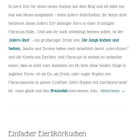
Es wird Zeit für einen neuen Kuchen auf dem Blog und ich habe mir
mal was Neues ausgedacht – einen Solero Rührkuchen. Ihr kennt doch
bestimmt dieses Solero Eis? Sahniger Kern in einer fruchtigen
Maracuja Hülle… Und was ihr auch unbedingt kennen solltet, ist der
„
Solero Shot
“ – ein großartiger Drink von „
Die Jungs kochen und
backen
„. Sascha und Torsten haben mich tatsächlich damit „solerofiziert“
und die Kombi aus Eierlikör und Maracuja ist einfach so unfassbar
lecker, dass es nicht zum Aushalten ist! Ich liebe diese beiden Dinge in
jeglicher Form- ob als Eis, als Drink, oder sogar Hopfen mit
Maracujanoten in gutem Craftbier. Gibt’s Hopfen mit Eierliköraroma?
Ich muss gleich mal den
Brauonkel
interviewen…hihi…
Weiterlesen
→
Einfacher Eierlikörkuchen