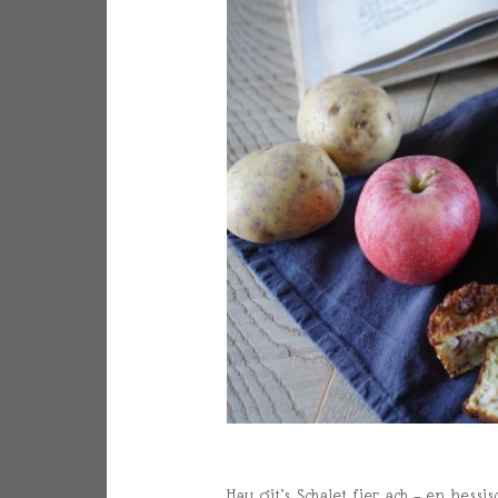
Hau git’s Schalet fier ach – en hess