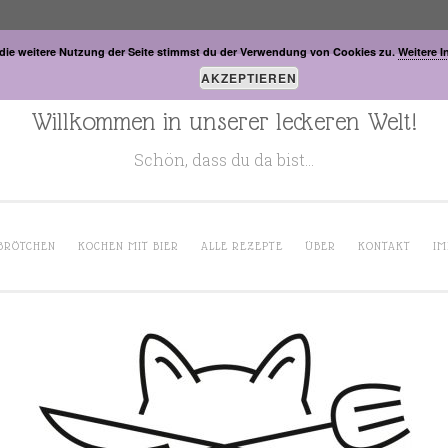
die weitere Nutzung der Seite stimmst du der Verwendung von Cookies zu.
Weitere I
AKZEPTIEREN
Willkommen in unserer leckeren Welt!
Schön, dass du da bist…
BRÖTCHEN
KOCHEN MIT BIER
ALLE REZEPTE
ÜBER
KONTAKT
IM