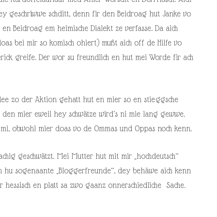
ey geschriwwe schditt, denn fir den Beidroag hut Janke vo
en Beidroag em heimische Dialekt ze verfasse. Da aich
doas bei mir so komisch ohiert) mußt aich off de Hilfe vo
rick greife. Der wor su freundlich en hut mei Worde fir ach
Idee zo der Aktion gehatt hut en mier so en stieggsche
t den mier eweil hey schwätze wird’s ni mie lang gewwe.
tt mi, obwohl mier doas vo de Ommas und Oppas noch kenn.
hig geschwätzt. Mei Mutter hut mit mir „hochdeutsch“
ch hu sogenaante „Bloggerfreunde“, dey behäwe aich kenn
r hessisch en platt sa zwo gaanz onnerschiedliche Sache.