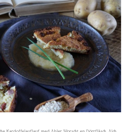
ische Kardoffelauflauf med Ahler Worscht en Dörrfläsch. Aich