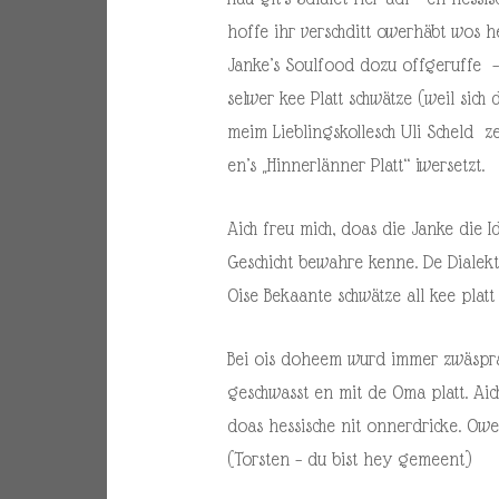
hoffe ihr verschditt owerhäbt wos h
Janke’s Soulfood dozu offgeruffe – 
selwer kee Platt schwätze (weil sich 
meim Lieblingskollesch Uli Scheld ze
en’s „Hinnerlänner Platt“ iwersetzt.
Aich freu mich, doas die Janke die 
Geschicht bewahre kenne. De Dialek
Oise Bekaante schwätze all kee pla
Bei ois doheem wurd immer zwäsprac
geschwasst en mit de Oma platt. Ai
doas hessische nit onnerdricke. Owe
(Torsten – du bist hey gemeent)