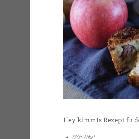
Hey kimmts Rezept fir de
750g Äbbel