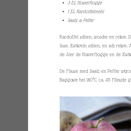
3 EL Howerflogge
1 EL Kardoffelmehl
Saalz & Peffer
Kardoffel schien, wosche en reiwe.
lisse. Zwiweln schien, en ach reiwe
de Aier de Howerflogge en de Zwiw
De Masse med Saalz en Peffer würz
Baggowe bei 180°C ca. 45 Minude g