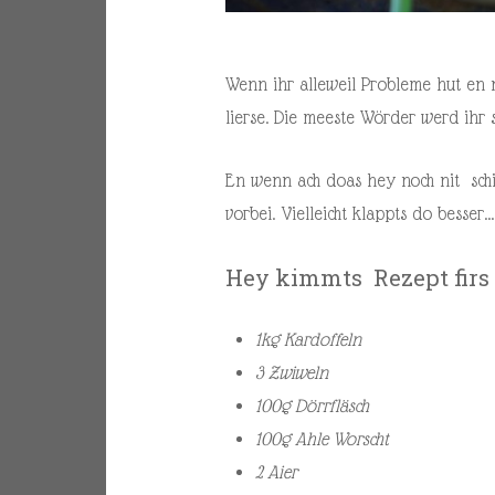
Wenn ihr alleweil Probleme hut en ni
lierse. Die meeste Wörder werd ihr s
En wenn ach doas hey noch nit schi
vorbei. Vielleicht klappts do besser…
Hey kimmts Rezept firs 
1kg Kardoffeln
3 Zwiweln
100g Dörrfläsch
100g Ahle Worscht
2 Aier