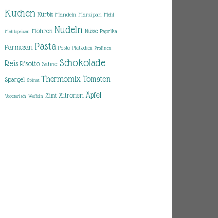
Kuchen
Kürbis
Mandeln
Marzipan
Mehl
Nudeln
Möhren
Nüsse
Paprika
Mehlspeisen
Pasta
Parmesan
Pesto
Plätzchen
Pralinen
Schokolade
Reis
Risotto
Sahne
Thermomix
Tomaten
Spargel
Spinat
Äpfel
Zitronen
Zimt
Vegetarisch
Waffeln