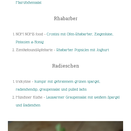
Mairübchensalat
Rhabarber
NOM NOMS food –
Crostini mit Ofen-Rhabarber, Ziegenkäse,
Pistazien & Honig
ZimtkeksundApfeltarte –
Rhabarber Popsicles mit Joghurt
Radieschen
trickytine –
kumpir mit gebratenem grünen spargel,
radieschendip, graupensalat und pulled lachs
Münchner Küche –
Lauwarmer Graupensalat mit weißem Spargel
und Radieschen