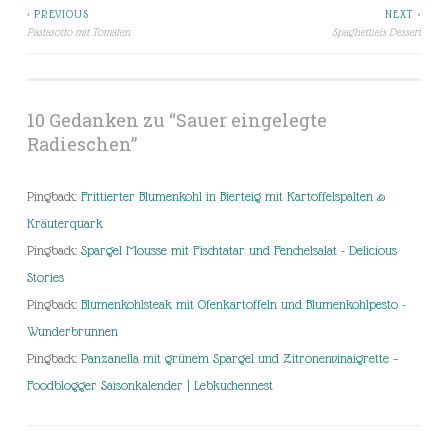
< PREVIOUS
NEXT >
Beitragsnavigation
Pastasotto mit Tomaten
Spaghettieis Dessert
10 Gedanken zu “
Sauer eingelegte
Radieschen
”
Pingback:
Frittierter Blumenkohl in Bierteig mit Kartoffelspalten &
Kräuterquark
Pingback:
Spargel Mousse mit Fischtatar und Fenchelsalat - Delicious
Stories
Pingback:
Blumenkohlsteak mit Ofenkartoffeln und Blumenkohlpesto -
Wunderbrunnen
Pingback:
Panzanella mit grünem Spargel und Zitronenvinaigrette –
Foodblogger Saisonkalender | Lebkuchennest