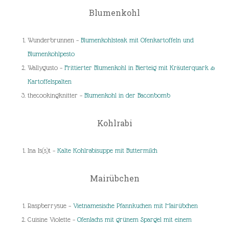
Blumenkohl
Wunderbrunnen –
Blumenkohlsteak mit Ofenkartoffeln und
Blumenkohlpesto
Wallygusto –
Frittierter Blumenkohl in Bierteig mit Kräuterquark &
Kartoffelspalten
thecookingknitter –
Blumenkohl in der Baconbomb
Kohlrabi
Ina Is(s)t –
Kalte Kohlrabisuppe mit Buttermilch
Mairübchen
Raspberrysue –
Vietnamesische Pfannkuchen mit Mairübchen
Cuisine Violette –
Ofenlachs mit grünem Spargel mit einem