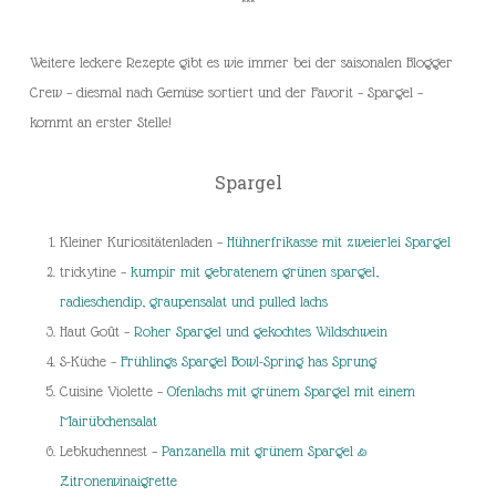
***
Weitere leckere Rezepte gibt es wie immer bei der saisonalen Blogger
Crew – diesmal nach Gemüse sortiert und der Favorit – Spargel –
kommt an erster Stelle!
Spargel
Kleiner Kuriositätenladen –
Hühnerfrikasse mit zweierlei Spargel
trickytine –
kumpir mit gebratenem grünen spargel,
radieschendip, graupensalat und pulled lachs
Haut Goût –
Roher Spargel und gekochtes Wildschwein
S-Küche –
Frühlings Spargel Bowl-Spring has Sprung
Cuisine Violette –
Ofenlachs mit grünem Spargel mit einem
Mairübchensalat
Lebkuchennest –
Panzanella mit grünem Spargel &
Zitronenvinaigrette