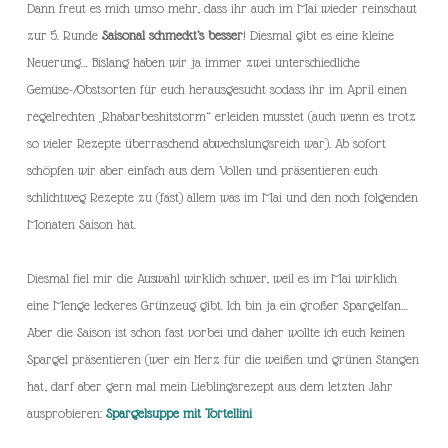
Dann freut es mich umso mehr, dass ihr auch im Mai wieder reinschaut
zur 5. Runde
Saisonal schmeckt’s besser
! Diesmal gibt es eine kleine
Neuerung… Bislang haben wir ja immer zwei unterschiedliche
Gemüse-/Obstsorten für euch herausgesucht sodass ihr im April einen
regelrechten „Rhabarbeshitstorm“ erleiden musstet (auch wenn es trotz
so vieler Rezepte überraschend abwechslungsreich war). Ab sofort
schöpfen wir aber einfach aus dem Vollen und präsentieren euch
schlichtweg Rezepte zu (fast) allem was im Mai und den noch folgenden
Monaten Saison hat.
Diesmal fiel mir die Auswahl wirklich schwer, weil es im Mai wirklich
eine Menge leckeres Grünzeug gibt. Ich bin ja ein großer Spargelfan…
Aber die Saison ist schon fast vorbei und daher wollte ich euch keinen
Spargel präsentieren (wer ein Herz für die weißen und grünen Stangen
hat, darf aber gern mal mein Lieblingsrezept aus dem letzten Jahr
ausprobieren:
Spargelsuppe mit Tortellini