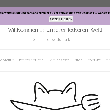
die weitere Nutzung der Seite stimmst du der Verwendung von Cookies zu.
Weitere I
AKZEPTIEREN
Willkommen in unserer leckeren Welt!
Schön, dass du da bist…
BRÖTCHEN
KOCHEN MIT BIER
ALLE REZEPTE
ÜBER
KONTAKT
IM