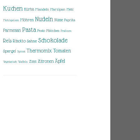
Kuchen
Kürbis
Mandeln
Marzipan
Mehl
Nudeln
Möhren
Nüsse
Paprika
Mehlspeisen
Pasta
Parmesan
Pesto
Plätzchen
Pralinen
Schokolade
Reis
Risotto
Sahne
Thermomix
Tomaten
Spargel
Spinat
Äpfel
Zitronen
Zimt
Vegetarisch
Waffeln