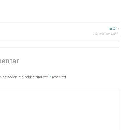
NEXT >
Die Qual der Wahl….
mentar
.
Erforderliche Felder sind mit
*
markiert