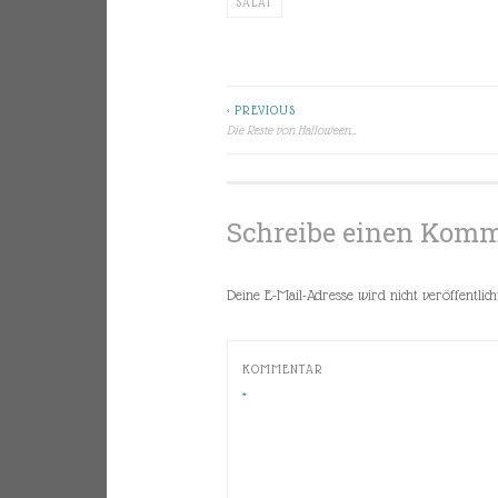
SALAT
< PREVIOUS
Beitragsnavigation
Die Reste von Halloween…
Schreibe einen Kom
Deine E-Mail-Adresse wird nicht veröffentlicht
KOMMENTAR
*