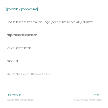
[polldaddy poll=8432443]
Und falls ihr selber mal ein Logo (oder etwas in der Art) braucht:
http://www.zweiklein.de
Vielen lieben Dank
Eure Cat
VERÖFFENTLICHT IN
ALLGEMEIN
< PREVIOUS
NEXT >
Beitragsnavigation
Grauer Tag, bunter Salat!
Oma’s liebste Kokosecken